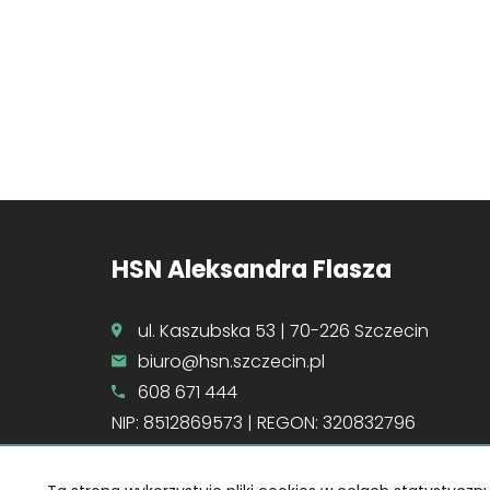
HSN Aleksandra Flasza
ul. Kaszubska 53 | 70-226 Szczecin
biuro@hsn.szczecin.pl
608 671 444
NIP: 8512869573 | REGON: 320832796
Strona główna
Home staging
Kontakt
Notat