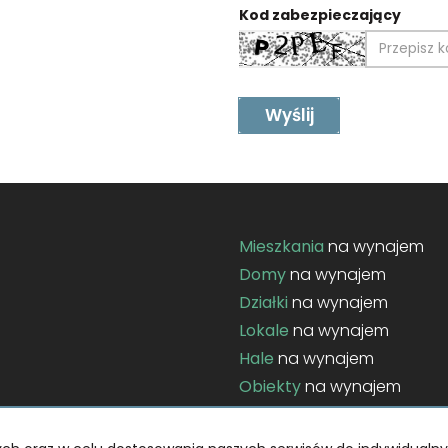
Kod zabezpieczający
Mieszkania
na wynajem
Domy
na wynajem
Działki
na wynajem
Lokale
na wynajem
Hale
na wynajem
Obiekty
na wynajem
nik