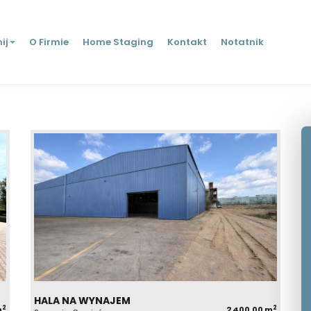
ij
O Firmie
Home Staging
Kontakt
Notatnik
HALA NA WYNAJEM
2
2
m
2 400,00 m