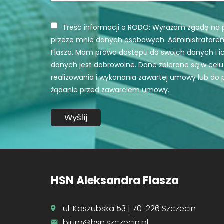
Treść informacji o RODO: Wyrażam zgodę na 
przeze mnie danych osobowych. Administratorem
Flasza. Mam prawo dostępu do swoich danych i i
danych jest dobrowolne. Dane zbierane są w cel
realizowania i wykonania zawartej umowy lub do 
żądanie przed zawarciem umowy.
HSN Aleksandra Flasza
ul. Kaszubska 53 | 70-226 Szczecin
biuro@hsn.szczecin.pl