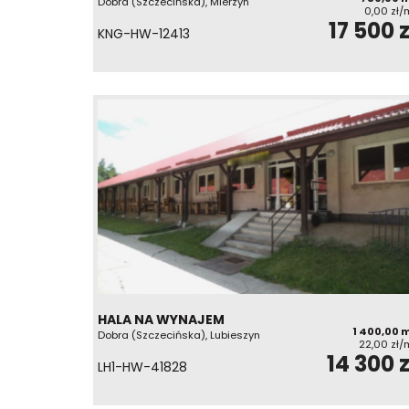
Dobra (Szczecińska), Mierzyn
0,00 zł/
17 500 z
KNG-HW-12413
HALA NA WYNAJEM
1 400,00 
Dobra (Szczecińska), Lubieszyn
22,00 zł/
14 300 z
LH1-HW-41828