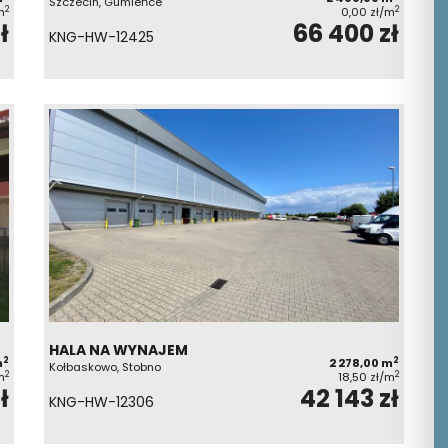
Szczecin, Gumieńce
2
2
m
0,00 zł/m
ł
66 400 zł
KNG-HW-12425
HALA NA WYNAJEM
2
2
m
2 278,00 m
Kołbaskowo, Stobno
2
2
m
18,50 zł/m
ł
42 143 zł
KNG-HW-12306