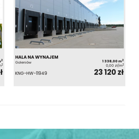
HALA NA WYNAJEM
2
2
m
1 338,00 m
Goleniów
2
2
m
0,00 zł/m
ł
23 120 zł
KNG-HW-11949