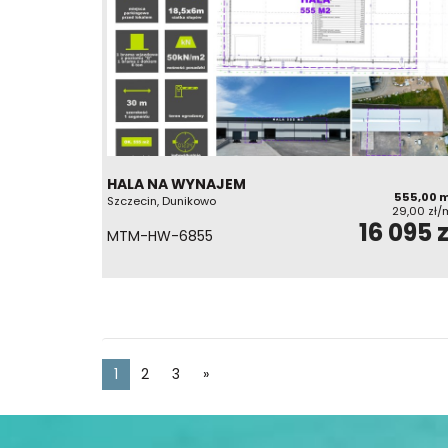
HALA NA WYNAJEM
555,00 
Szczecin, Dunikowo
29,00 zł/
16 095 z
MTM-HW-6855
1
2
3
»