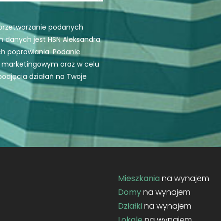
przetwarzanie podanych
 danych jest HSN Aleksandra
ch poprawiania. Podanie
u marketingowym oraz w celu
podjęcia działań na Twoje
Mieszkania
na wynajem
Domy
na wynajem
Działki
na wynajem
Lokale
na wynajem