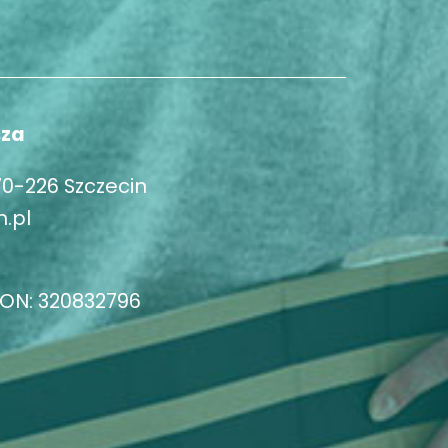
sza
70-226 Szczecin
.pl
GON: 320832796