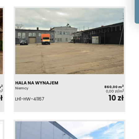
HALA NA WYNAJEM
2
2
m
860,00 m
Niemcy
2
2
m
0,00 zł/m
ł
10 zł
LH1-HW-41167