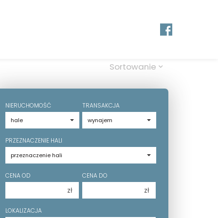
Sortowanie
NIERUCHOMOŚĆ
TRANSAKCJA
PRZEZNACZENIE HALI
CENA OD
CENA DO
zł
zł
150 000 zł
150 000 zł
LOKALIZACJA