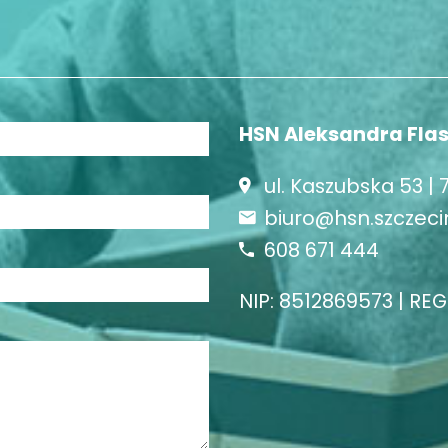
HSN Aleksandra Fla
ul. Kaszubska 53 | 
biuro@hsn.szczecin
608 671 444
NIP: 8512869573 | RE