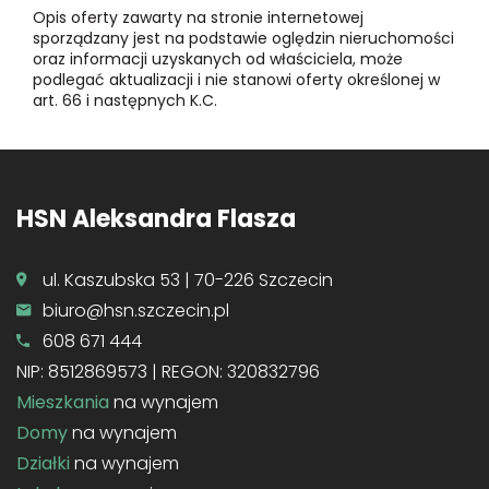
Opis oferty zawarty na stronie internetowej
sporządzany jest na podstawie oględzin nieruchomości
oraz informacji uzyskanych od właściciela, może
podlegać aktualizacji i nie stanowi oferty określonej w
art. 66 i następnych K.C.
HSN Aleksandra Flasza
ul. Kaszubska 53 | 70-226 Szczecin
biuro@hsn.szczecin.pl
608 671 444
NIP: 8512869573 | REGON: 320832796
Mieszkania
na wynajem
Domy
na wynajem
Działki
na wynajem