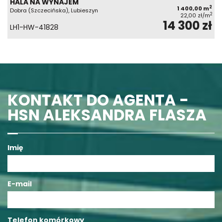
HALA NA WYNAJEM
2
1 400,00 m
Dobra (Szczecińska), Lubieszyn
2
22,00 zł/m
14 300 zł
LH1-HW-41828
KONTAKT DO AGENTA -
HSN ALEKSANDRA FLASZA
Imię
E-mail
Telefon komórkowy