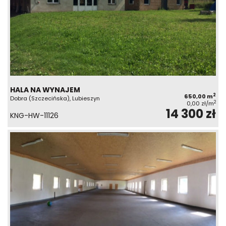
HALA NA WYNAJEM
2
650,00 m
Dobra (Szczecińska), Lubieszyn
2
0,00 zł/m
14 300 zł
KNG-HW-11126