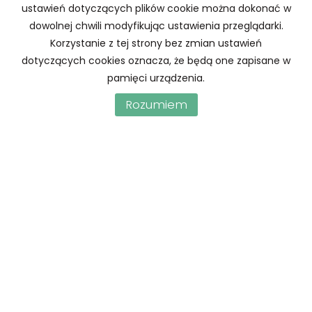
ustawień dotyczących plików cookie można dokonać w
przed zawarciem umowy.
dowolnej chwili modyfikując ustawienia przeglądarki.
Korzystanie z tej strony bez zmian ustawień
dotyczących cookies oznacza, że będą one zapisane w
pamięci urządzenia.
Rozumiem
HSN Aleksandra Flasza
ul. Kaszubska 53 | 70-226 Szczecin
biuro@hsn.szczecin.pl
608 671 444
NIP: 8512869573 | REGON: 320832796
Mieszkania
na wynajem
Domy
na wynajem
Działki
na wynajem
Lokale
na wynajem