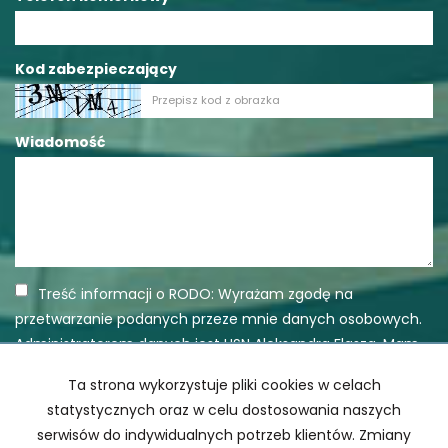
Kod zabezpieczający
Wiadomość
Treść informacji o RODO: Wyrażam zgodę na
przetwarzanie podanych przeze mnie danych osobowych.
Administratorem danych jest HSN Aleksandra Flasza. Mam
prawo dostępu do swoich danych i ich poprawiania.
Ta strona wykorzystuje pliki cookies w celach
Podanie danych jest dobrowolne. Dane zbierane są w celu
statystycznych oraz w celu dostosowania naszych
marketingowym oraz w celu realizowania i wykonania
serwisów do indywidualnych potrzeb klientów. Zmiany
zawartej umowy lub do podjęcia działań na Twoje żądanie