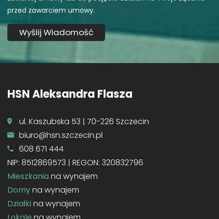
przed zawarciem umowy.
HSN Aleksandra Flasza
ul. Kaszubska 53 | 70-226 Szczecin
biuro@hsn.szczecin.pl
608 671 444
NIP: 8512869573 | REGON: 320832796
Mieszkania
na wynajem
Domy
na wynajem
Działki
na wynajem
Lokale
na wynajem