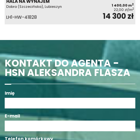
HALA NA WYNAJEM
2
1 400,00 m
Dobra (Szczecińska), Lubieszyn
2
22,00 zł/m
14 300 zł
LH1-HW-41828
KONTAKT DO AGENTA -
HSN ALEKSANDRA FLASZA
Imię
E-mail
Telefon komórkowy