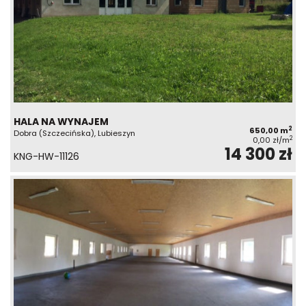
HALA NA WYNAJEM
2
650,00 m
Dobra (Szczecińska), Lubieszyn
2
0,00 zł/m
14 300 zł
KNG-HW-11126