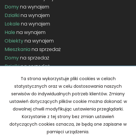
Domy
na wynajem
Działki
na wynajem
Lokale
na wynajem
Hale
na wynajem
Obiekty
na wynajem
Mieszkania
na sprzedaż
Domy
na sprzedaż
Działki
na sprzedaż
Lokale
na sprzedaż
Ta strona wykorzystuje pliki cookies w celach
Hale
na sprzedaż
statystycznych oraz w celu dostosowania naszych
Obiekty
na sprzedaż
serwisów do indywidualnych potrzeb klientów. Zmiany
ustawień dotyczących plików cookie można dokonać w
Strona główna
Home staging
Kontakt
Notatnik
dowolnej chwili modyfikując ustawienia przeglądarki.
Korzystanie z tej strony bez zmian ustawień
dotyczących cookies oznacza, że będą one zapisane w
pamięci urządzenia.