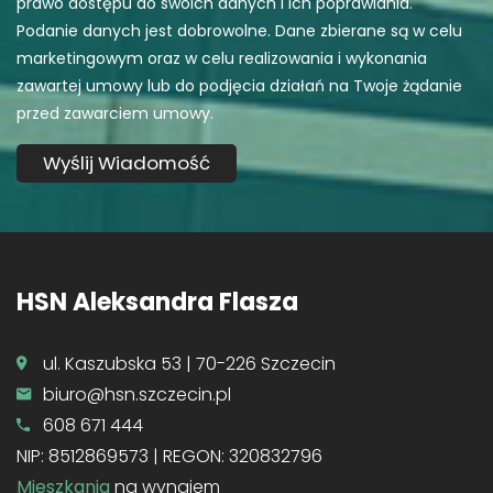
prawo dostępu do swoich danych i ich poprawiania.
Podanie danych jest dobrowolne. Dane zbierane są w celu
marketingowym oraz w celu realizowania i wykonania
zawartej umowy lub do podjęcia działań na Twoje żądanie
przed zawarciem umowy.
HSN Aleksandra Flasza
ul. Kaszubska 53 | 70-226 Szczecin
biuro@hsn.szczecin.pl
608 671 444
NIP: 8512869573 | REGON: 320832796
Mieszkania
na wynajem