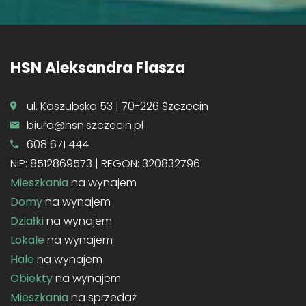
HSN Aleksandra Flasza
ul. Kaszubska 53 | 70-226 Szczecin
biuro@hsn.szczecin.pl
608 671 444
NIP: 8512869573 | REGON: 320832796
Mieszkania
na wynajem
Domy
na wynajem
Działki
na wynajem
Lokale
na wynajem
Hale
na wynajem
Obiekty
na wynajem
Mieszkania
na sprzedaż