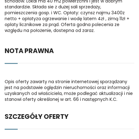
schodów. Lokal ma 40 m2 powierzchni i jest w dobrym
standardzie. Składa sie z dużej sali sprzedaży,
pomieszczenia gosp. i WC. Opłaty: czynsz najmu 3400z
netto + opłatyza ogrzewanie i wodę latem 4zł , zimą 11zł +
oplaty licznikowe za prąd. Oferta godna polecenia ze
względu na położenie, dostepna od zaraz.
NOTA PRAWNA
Opis oferty zawarty na stronie internetowej sporządzany
jest na podstawie oględzin nieruchomości oraz informacji
uzyskanych od właściciela, może podlegać aktualizacji i nie
stanowi oferty określonej w art. 66 i następnych K.C.
SZCZEGÓŁY OFERTY