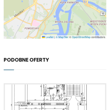
Leaflet
|
© MapTiler
©
OpenStreetMap
contributors
PODOBNE OFERTY