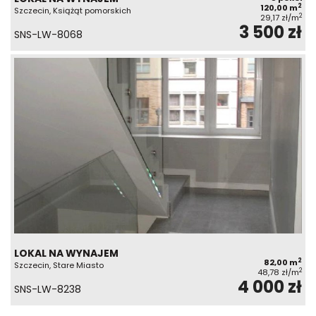
2
120,00 m
Szczecin, Książąt pomorskich
2
29,17 zł/m
3 500 zł
SNS-LW-8068
LOKAL NA WYNAJEM
2
82,00 m
Szczecin, Stare Miasto
2
48,78 zł/m
4 000 zł
SNS-LW-8238