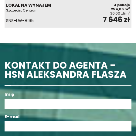
LOKAL NA WYNAJEM
4 pokoje
2
254,86 m
Szczecin, Centrum
2
30,00 zł/m
7 646 zł
SNS-LW-8195
KONTAKT DO AGENTA -
HSN ALEKSANDRA FLASZA
Imię
E-mail