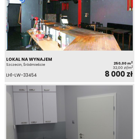
LOKAL NA WYNAJEM
2
250,00 m
Szczecin, Śródmieście
2
32,00 zł/m
8 000 zł
LH1-LW-33454