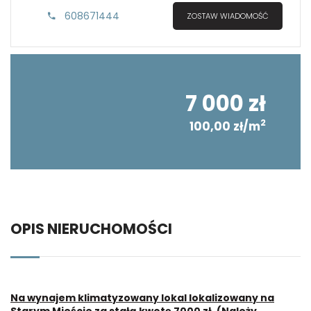
608671444
ZOSTAW WIADOMOŚĆ
7 000 zł
2
100,00 zł/m
OPIS NIERUCHOMOŚCI
Na wynajem klimatyzowany lokal lokalizowany na
Starym Mieście za stałą kwotę 7000 zł. (Należy