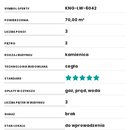
KNG-LW-6042
SYMBOL OFERTY
70,00 m²
POWIERZCHNIA
3
LICZBA POKOI
2
PIĘTRO
kamienica
RODZAJ BUDYNKU
cegła
TECHNOLOGIA BUDOWLANA
STANDARD
gaz, prąd, woda
OPŁATY W CZYNSZU
3
LICZBA PIĘTER W BUDYNKU
brak
GARAŻ
do wprowadzenia
STAN LOKALU