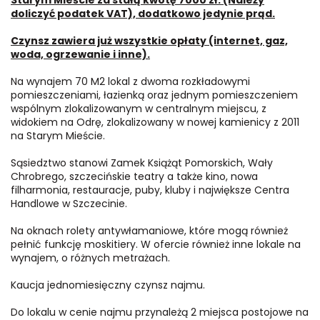
doliczyć podatek VAT), dodatkowo jedynie prąd.
Czynsz zawiera już wszystkie opłaty (internet, gaz,
woda, ogrzewanie i inne).
Na wynajem 70 M2 lokal z dwoma rozkładowymi
pomieszczeniami, łazienką oraz jednym pomieszczeniem
wspólnym zlokalizowanym w centralnym miejscu, z
widokiem na Odrę, zlokalizowany w nowej kamienicy z 2011
na Starym Mieście.
Sąsiedztwo stanowi Zamek Książąt Pomorskich, Wały
Chrobrego, szczecińskie teatry a także kino, nowa
filharmonia, restauracje, puby, kluby i największe Centra
Handlowe w Szczecinie.
Na oknach rolety antywłamaniowe, które mogą również
pełnić funkcję moskitiery. W ofercie również inne lokale na
wynajem, o różnych metrażach.
Kaucja jednomiesięczny czynsz najmu.
Do lokalu w cenie najmu przynależą 2 miejsca postojowe na