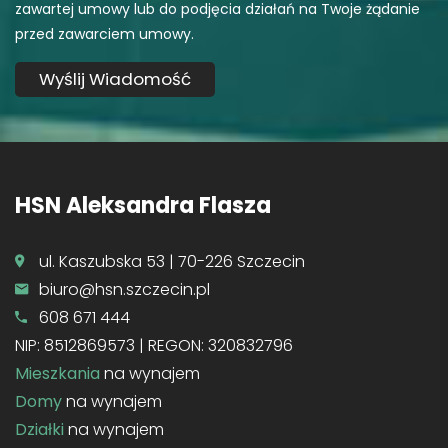
zawartej umowy lub do podjęcia działań na Twoje żądanie
przed zawarciem umowy.
HSN Aleksandra Flasza
ul. Kaszubska 53 | 70-226 Szczecin
biuro@hsn.szczecin.pl
608 671 444
NIP: 8512869573 | REGON: 320832796
Mieszkania
na wynajem
Domy
na wynajem
Działki
na wynajem