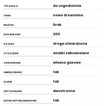
do uzgodnienia
TYP KAUCJI
nowe drewniane
OKNA
brak
BALKON
2011
ROK BUDOWY
droga utwardzona
DOJAZD
działki zabudowane
OTOCZENIE
własne gazowe
OGRZEWANIE
tak
UMEBLOWANIE
tak
ALARM
dwustronne
USYTUOWANIE
tak
DRZWI ANTYWŁAMANIOWE