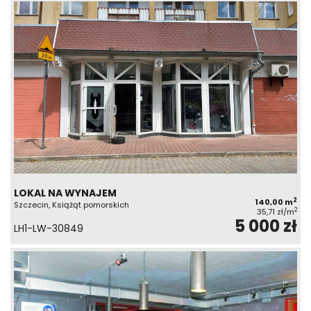
LOKAL NA WYNAJEM
2
140,00 m
Szczecin, Książąt pomorskich
2
35,71 zł/m
5 000 zł
LH1-LW-30849