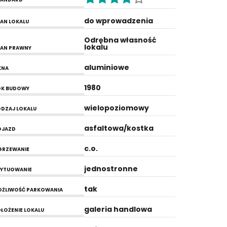
do wprowadzenia
AN LOKALU
Odrębna własność
lokalu
AN PRAWNY
aluminiowe
KNA
1980
OK BUDOWY
wielopoziomowy
DZAJ LOKALU
asfaltowa/kostka
OJAZD
c.o.
GRZEWANIE
jednostronne
YTUOWANIE
tak
ŻLIWOŚĆ PARKOWANIA
galeria handlowa
ŁOŻENIE LOKALU