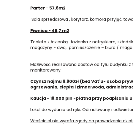
Parter
- 57,6m2
Sala sprzedażowa ,
korytarz,
komora przyjęć towa
Piwnica
- 49,7 m2
Toaleta z łazienką, łazienka z natryskiem, składz
magazyny - dwa, pomieszczenie – biuro / magaz
Możliwość realizowana dostaw od tyłu budynku z 
monitorowany.
Czynsz najmu 9.800zł (bez Vat'u- osoba prywa
ogrzewania, ciepła i zimna woda, administrac
Kaucja - 18.000 pln -płatna przy podpisaniu
Lokal do wydania od ręki. Odmalowany i odświeżo
Właściciel nie wyraża zgody na prowadzenie dział