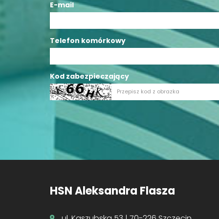
E-mail
Telefon komórkowy
Kod zabezpieczający
HSN Aleksandra Flasza
ul. Kaszubska 53 | 70-226 Szczecin