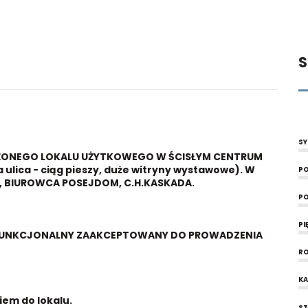
S
SY
ŻONEGO LOKALU UŻYTKOWEGO W ŚCISŁYM CENTRUM
 ulica - ciąg pieszy, duże witryny wystawowe). W
PO
 BIUROWCA POSEJDOM, C.H.KASKADA.
PO
PI
D FUNKCJONALNY ZAAKCEPTOWANY DO PROWADZENIA
RO
KA
iem do lokalu.
S