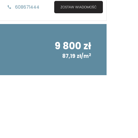
608671444
ZOSTAW WIADOMOŚĆ
9 800 zł
2
87,19 zł/m