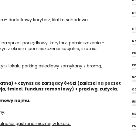
ST
ru- dodatkowy korytarz, klatka schodowa.
ST
O
ik na sprzęt porządkowy, korytarz, pomieszczenia -
yn z oknem pomieszczenie socjalne, szatnia.
R
tyłu lokalu parking osiedlowy zamykany z bramą,
RO
D
tna) + czynsz do zarządcy 845zł (zaliczki na poczet
ja, śmieci, fundusz remontowy) + prąd wg. zużycia.
O
 umowy najmu.
US
ny.
MO
alności gastronomicznej w lokalu.
PO