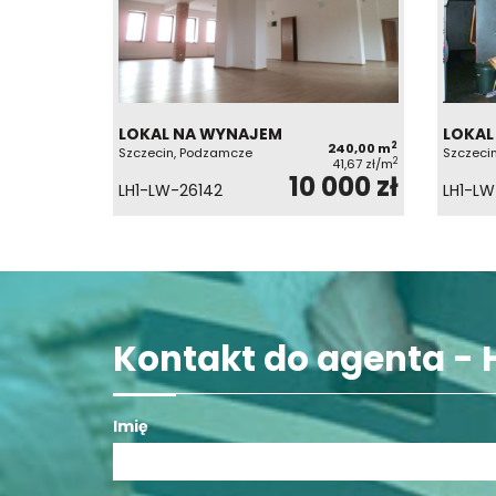
LOKAL NA WYNAJEM
LOKAL
2
240,00 m
Szczecin, Podzamcze
Szczecin
2
41,67 zł/m
10 000 zł
LH1-LW-26142
LH1-L
Kontakt do agenta - 
Imię