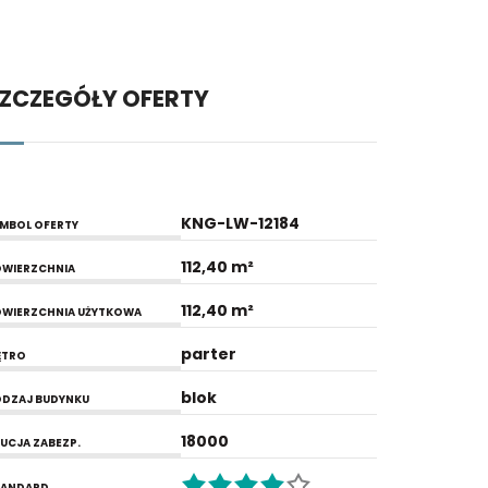
ZCZEGÓŁY OFERTY
KNG-LW-12184
MBOL OFERTY
112,40 m²
WIERZCHNIA
112,40 m²
WIERZCHNIA UŻYTKOWA
parter
ĘTRO
blok
DZAJ BUDYNKU
18000
UCJA ZABEZP.
TANDARD