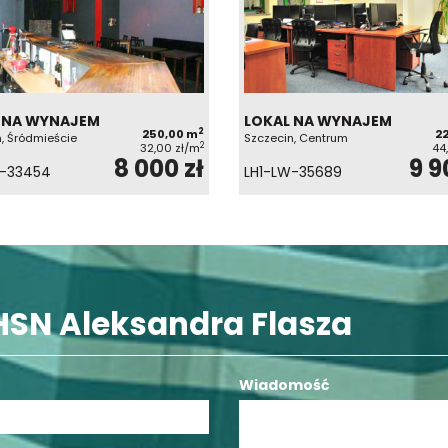
 NA WYNAJEM
LOKAL NA WYNAJEM
2
250,00 m
2
, Śródmieście
Szczecin, Centrum
2
32,00 zł/m
44
8 000 zł
9 9
W-33454
LH1-LW-35689
HSN Aleksandra Flasza
Wiadomość