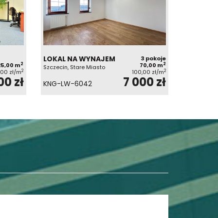
LOKAL NA WYNAJEM
3 pokoje
2
2
25,00 m
70,00 m
Szczecin, Stare Miasto
2
2
,00 zł/m
100,00 zł/m
00 zł
7 000 zł
KNG-LW-6042