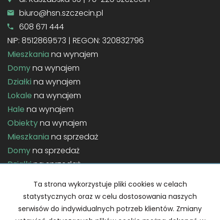
biuro@hsn.szczecin.pl
608 671 444
NIP: 8512869573 | REGON: 320832796
Mieszkania
na wynajem
Domy
na wynajem
Działki
na wynajem
Lokale
na wynajem
Hale
na wynajem
Obiekty
na wynajem
Mieszkania
na sprzedaż
Domy
na sprzedaż
Działki
na sprzedaż
Lokale
na sprzedaż
Ta strona wykorzystuje pliki cookies w celach
Hale
na sprzedaż
statystycznych oraz w celu dostosowania naszych
Obiekty
na sprzedaż
serwisów do indywidualnych potrzeb klientów. Zmiany