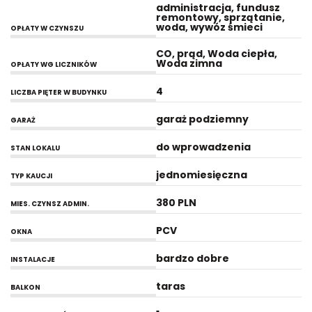
administracja, fundusz
remontowy, sprzątanie,
woda, wywóz śmieci
OPŁATY W CZYNSZU
CO, prąd, Woda ciepła,
Woda zimna
OPŁATY WG LICZNIKÓW
4
LICZBA PIĘTER W BUDYNKU
garaż podziemny
GARAŻ
do wprowadzenia
STAN LOKALU
jednomiesięczna
TYP KAUCJI
380 PLN
MIES. CZYNSZ ADMIN.
PCV
OKNA
bardzo dobre
INSTALACJE
taras
BALKON