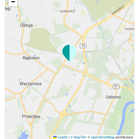
−
Leaflet
|
© MapTiler
©
OpenStreetMap
contributors