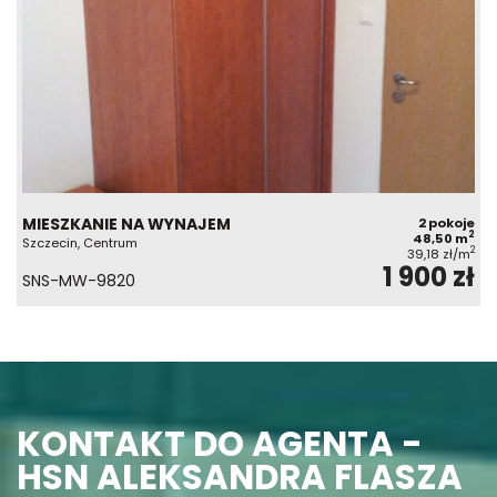
MIESZKANIE NA WYNAJEM
2 pokoje
2
48,50 m
Szczecin, Centrum
2
39,18 zł/m
1 900 zł
SNS-MW-9820
KONTAKT DO AGENTA -
HSN ALEKSANDRA FLASZA