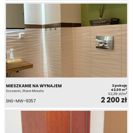
MIESZKANIE NA WYNAJEM
2 pokoje
2
42,00 m
Szczecin, Stare Miasto
2
52,38 zł/m
2 200 zł
SNS-MW-9357