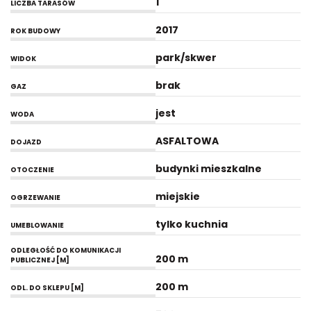
1
LICZBA TARASÓW
2017
ROK BUDOWY
park/skwer
WIDOK
brak
GAZ
jest
WODA
ASFALTOWA
DOJAZD
budynki mieszkalne
OTOCZENIE
miejskie
OGRZEWANIE
tylko kuchnia
UMEBLOWANIE
ODLEGŁOŚĆ DO KOMUNIKACJI
200 m
PUBLICZNEJ [M]
200 m
ODL. DO SKLEPU [M]