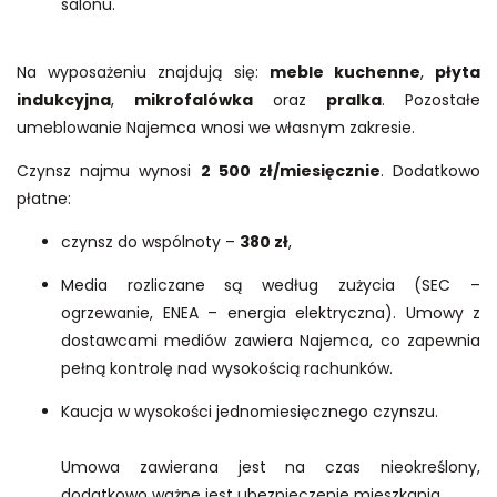
salonu.
Na wyposażeniu znajdują się:
meble kuchenne
,
płyta
indukcyjna
,
mikrofalówka
oraz
pralka
. Pozostałe
umeblowanie Najemca wnosi we własnym zakresie.
Czynsz najmu wynosi
2 500 zł/miesięcznie
. Dodatkowo
płatne:
czynsz do wspólnoty –
380 zł
,
Media rozliczane są według zużycia (SEC –
ogrzewanie, ENEA – energia elektryczna). Umowy z
dostawcami mediów zawiera Najemca, co zapewnia
pełną kontrolę nad wysokością rachunków.
Kaucja w wysokości jednomiesięcznego czynszu.
Umowa zawierana jest na czas nieokreślony,
dodatkowo ważne jest ubezpieczenie mieszkania.