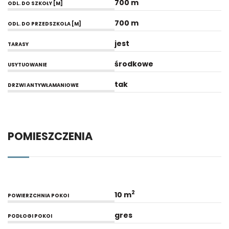
700 m
ODL. DO SZKOŁY [M]
700 m
ODL. DO PRZEDSZKOLA [M]
jest
TARASY
środkowe
USYTUOWANIE
tak
DRZWI ANTYWŁAMANIOWE
POMIESZCZENIA
2
10 m
POWIERZCHNIA POKOI
gres
PODŁOGI POKOI