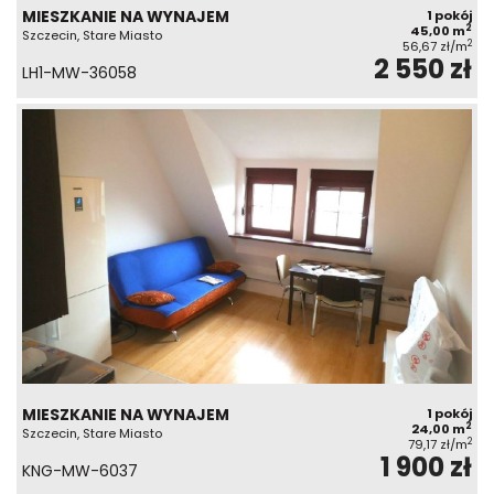
MIESZKANIE NA WYNAJEM
1 pokój
2
45,00 m
Szczecin, Stare Miasto
2
56,67 zł/m
2 550 zł
LH1-MW-36058
MIESZKANIE NA WYNAJEM
1 pokój
2
24,00 m
Szczecin, Stare Miasto
2
79,17 zł/m
1 900 zł
KNG-MW-6037