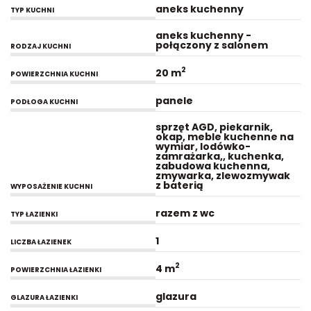
aneks kuchenny
TYP KUCHNI
aneks kuchenny -
połączony z salonem
RODZAJ KUCHNI
2
20 m
POWIERZCHNIA KUCHNI
panele
PODŁOGA KUCHNI
sprzęt AGD, piekarnik,
okap, meble kuchenne na
wymiar, lodówko-
zamrażarka,, kuchenka,
zabudowa kuchenna,
zmywarka, zlewozmywak
z baterią
WYPOSAŻENIE KUCHNI
razem z wc
TYP ŁAZIENKI
1
LICZBA ŁAZIENEK
2
4 m
POWIERZCHNIA ŁAZIENKI
glazura
GLAZURA ŁAZIENKI