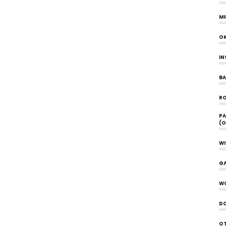
MI
O
IN
B
R
PA
(O
W
G
W
D
OT