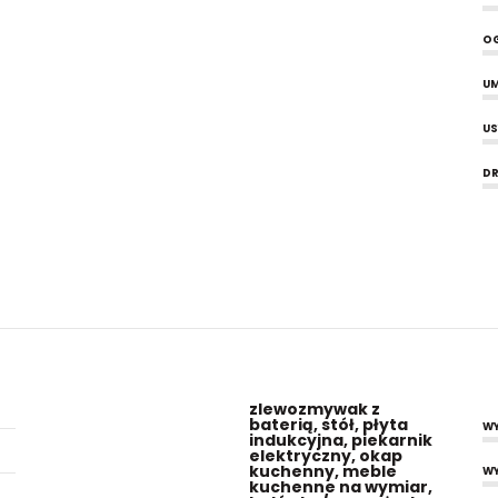
O
UM
US
DR
zlewozmywak z
baterią, stół, płyta
WY
indukcyjna, piekarnik
elektryczny, okap
kuchenny, meble
W
kuchenne na wymiar,