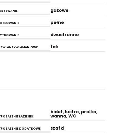
gazowe
GRZEWANIE
pełne
EBLOWANIE
dwustronne
YTUOWANIE
tak
ZWI ANTYWŁAMANIOWE
bidet, lustro, pralka,
wanna, WC
POSAŻENIE ŁAZIENKI
szafki
YPOSAŻENIE DODATKOWE