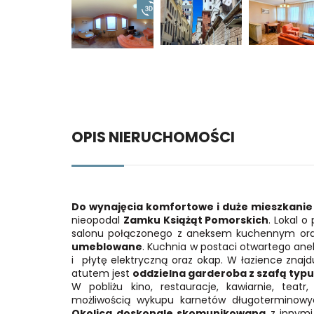
OPIS NIERUCHOMOŚCI
Do wynajęcia komfortowe i duże mieszkanie
nieopodal
Zamku Książąt Pomorskich
. Lokal o
salonu połączonego z aneksem kuchennym oraz s
umeblowane
. Kuchnia w postaci otwartego an
i
płytę
elektryczną oraz okap. W łazience znaj
atutem jest
oddzielna
garderoba z szafą typ
W pobliżu kino, restauracje, kawiarnie, tea
możliwością wykupu karnetów długoterminowy
Okolica doskonale skomunikowana
z innymi