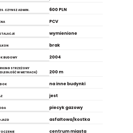
600 PLN
ES. CZYNSZ ADMIN.
PCV
KNA
wymienione
STALACJE
brak
ALKON
2004
OK BUDOWY
RKING STRZEŻONY
200 m
DLEGŁOŚĆ W METRACH)
na inne budynki
IDOK
jest
AZ
piecyk gazowy
ODA
asfaltowa/kostka
OJAZD
centrum miasta
OCZENIE