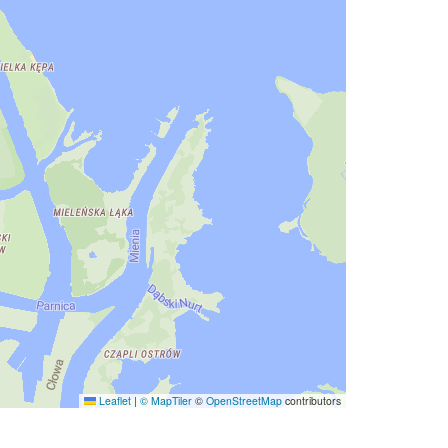
Leaflet
|
© MapTiler
©
OpenStreetMap
contributors