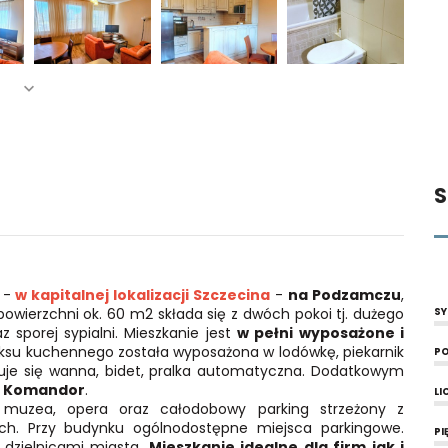
S
-
w kapitalnej lokalizacji Szczecina
-
na Podzamczu
,
 powierzchni ok. 60 m2 składa się z dwóch pokoi tj. dużego
SY
porej sypialni. Mieszkanie jest
w pełni wyposażone i
eksu kuchennego została wyposażona w lodówkę, piekarnik
PO
duje się wanna, bidet, pralka automatyczna. Dodatkowym
u Komandor
.
LI
tr, muzea, opera oraz całodobowy parking strzeżony z
ch. Przy budynku ogólnodostępne miejsca parkingowe.
PI
 dzielnicami miasta.
Mieszkanie idealne dla firm jak i