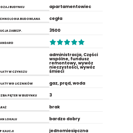
apartamentowiec
DZAJ BUDYNKU
cegła
ECHNOLOGIA BUDOWLANA
3500
UCJA ZABEZP.
TANDARD
administracja, Części
wspólne, fundusz
remontowy, wywóz
nieczystości, wywóz
śmieci
ŁATY W CZYNSZU
gaz, prąd, woda
ŁATY WG LICZNIKÓW
3
CZBA PIĘTER W BUDYNKU
brak
ARAŻ
bardzo dobry
AN LOKALU
jednomiesięczna
P KAUCJI