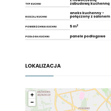
z nowoczesną
zabudową kuchenną
TYP KUCHNI
aneks kuchenny -
połączony z salonem
RODZAJ KUCHNI
2
5 m
POWIERZCHNIA KUCHNI
panele podłogowe
PODŁOGA KUCHNI
LOKALIZACJA
+
−