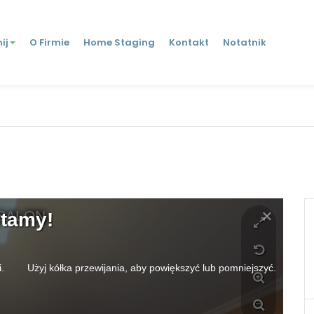
ij
O Firmie
Home Staging
Kontakt
Notatnik