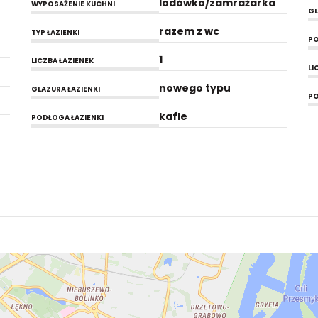
lodówko/zamrażarka
WYPOSAŻENIE KUCHNI
GL
razem z wc
TYP ŁAZIENKI
P
1
LICZBA ŁAZIENEK
LI
nowego typu
GLAZURA ŁAZIENKI
PO
kafle
PODŁOGA ŁAZIENKI