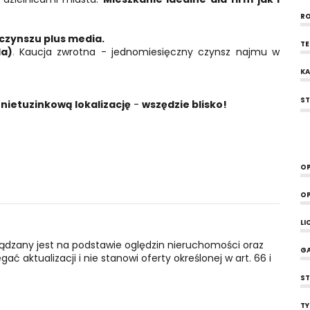
RO
ł czynszu plus media.
T
da)
.
Kaucja zwrotna - jednomiesięczny czynsz najmu w
KA
S
nietuzinkową lokalizację
-
wszędzie blisko!
OP
OP
LI
ządzany jest na podstawie oględzin nieruchomości oraz
G
ć aktualizacji i nie stanowi oferty określonej w art. 66 i
ST
TY