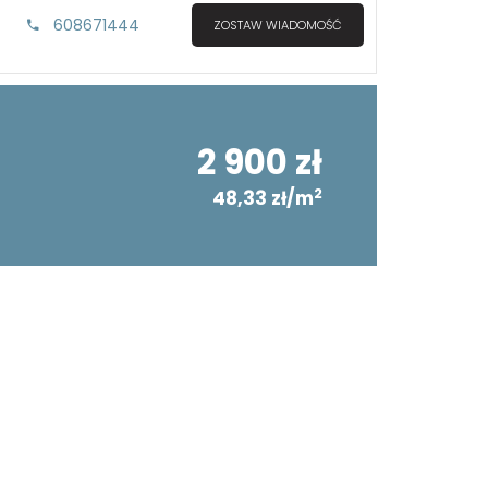
608671444
ZOSTAW WIADOMOŚĆ
2 900 zł
2
48,33 zł/m