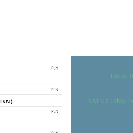
PLN
Taksa n
PLN
VAT od taksy no
LNEJ)
PLN