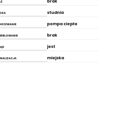
brak
AZ
studnia
ODA
pompa ciepła
GRZEWANIE
brak
EBLOWANIE
jest
RĄD
miejska
NALIZACJA