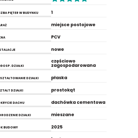
1
CZBA PIĘTER W BUDYNKU
miejsce postojowe
ARAŻ
PCV
KNA
nowe
STALACJE
częściowo
zagospodarowana
GOSP. DZIAŁKI
płaska
SZTAŁTOWANIE DZIAŁKI
prostokąt
ZTAŁT DZIAŁKI
dachówka cementowa
KRYCIE DACHU
mieszane
RODZENIE DZIAŁKI
2025
OK BUDOWY