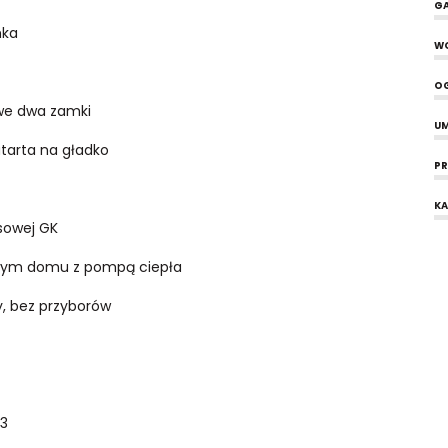
G
mka
W
O
owe dwa zamki
UM
tarta na gładko
P
KA
psowej GK
ałym domu z pompą ciepła
, bez przyborów
m3