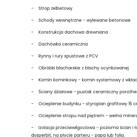
- Strop żelbetowy
- Schody wewnętrzne - wylewane betonowe
- Konstrukcja dachowa drewniana
- Dachówka ceramiczna
- Rynny i rury spustowe z PCV
- Obróbki blacharskie z blachy ocynkowanej
- Komin kominkowy - komin systemowy z wkł
- Ściany działowe - pustak ceramiczny poroth
- Ocieplenie budynku - styropian grafitowy 15
- Ocieplenie stropu nad piętrem - wełna mine
- Izolacja przeciwwilgociowa - pozioma ścian i 
dysperbit, na płycie parteru - papa lub folia.