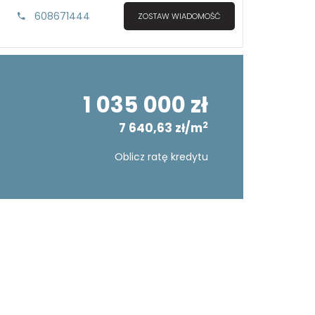
608671444
ZOSTAW WIADOMOŚĆ
1 035 000 zł
2
7 640,63 zł/m
Oblicz ratę kredytu