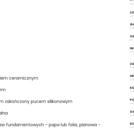
LI
G
O
IN
ZA
UK
adem ceramicznym
KS
erm
PO
 cm zakończony pucem silikonowym
OG
ralna
ław fundamentowych - papa lub folia, pianowa -
R