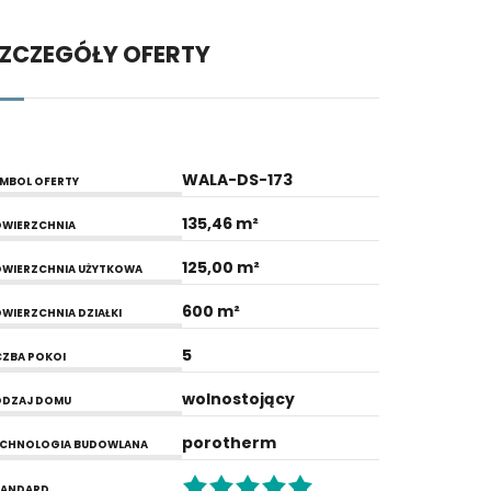
ZCZEGÓŁY OFERTY
WALA-DS-173
MBOL OFERTY
135,46 m²
WIERZCHNIA
125,00 m²
WIERZCHNIA UŻYTKOWA
600 m²
WIERZCHNIA DZIAŁKI
5
CZBA POKOI
wolnostojący
ODZAJ DOMU
porotherm
ECHNOLOGIA BUDOWLANA
TANDARD