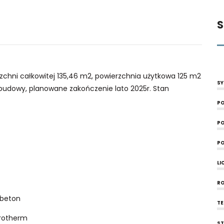
S
zchni całkowitej 135,46 m2, powierzchnia użytkowa 125 m2
SY
udowy, planowane zakończenie lato 2025r. Stan
PO
PO
enia
PO
LI
h
R
 beton
T
orotherm
S