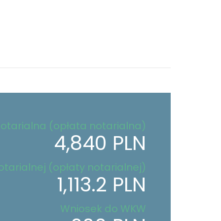
otarialna (opłata notarialna)
4,840 PLN
tarialnej (opłaty notarialnej)
1,113.2 PLN
Wniosek do WKW