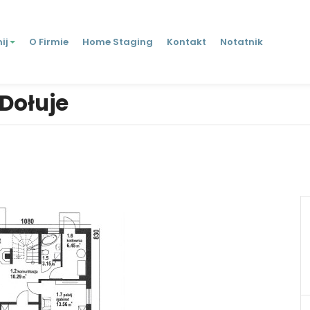
ij
O Firmie
Home Staging
Kontakt
Notatnik
 Dołuje