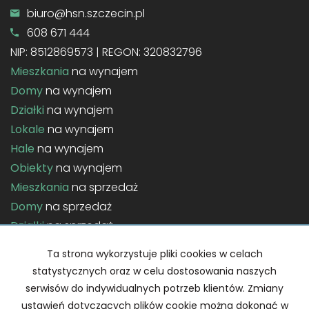
biuro@hsn.szczecin.pl
608 671 444
NIP: 8512869573 | REGON: 320832796
Mieszkania
na wynajem
Domy
na wynajem
Działki
na wynajem
Lokale
na wynajem
Hale
na wynajem
Obiekty
na wynajem
Mieszkania
na sprzedaż
Domy
na sprzedaż
Działki
na sprzedaż
Lokale
na sprzedaż
Ta strona wykorzystuje pliki cookies w celach
Hale
na sprzedaż
statystycznych oraz w celu dostosowania naszych
Obiekty
na sprzedaż
serwisów do indywidualnych potrzeb klientów. Zmiany
ustawień dotyczących plików cookie można dokonać w