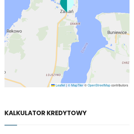
Leaflet
|
© MapTiler
©
OpenStreetMap
contributors
KALKULATOR KREDYTOWY