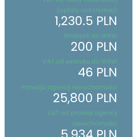
(opłaty notarialnej)
1,230.5 PLN
Wniosek do WKW
200 PLN
VAT od wniosku do WKW
46 PLN
Prowizja agencji nieruchomości
25,800 PLN
VAT od prowizji agencji
nieruchomości
5,934 PLN