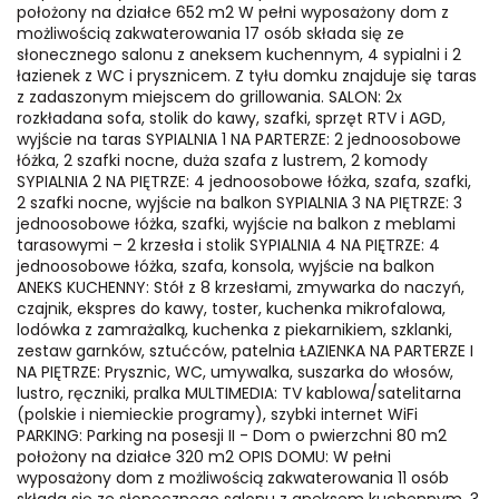
położony na działce 652 m2 W pełni wyposażony dom z
możliwością zakwaterowania 17 osób składa się ze
słonecznego salonu z aneksem kuchennym, 4 sypialni i 2
łazienek z WC i prysznicem. Z tyłu domku znajduje się taras
z zadaszonym miejscem do grillowania. SALON: 2x
rozkładana sofa, stolik do kawy, szafki, sprzęt RTV i AGD,
wyjście na taras SYPIALNIA 1 NA PARTERZE: 2 jednoosobowe
łóżka, 2 szafki nocne, duża szafa z lustrem, 2 komody
SYPIALNIA 2 NA PIĘTRZE: 4 jednoosobowe łóżka, szafa, szafki,
2 szafki nocne, wyjście na balkon SYPIALNIA 3 NA PIĘTRZE: 3
jednoosobowe łóżka, szafki, wyjście na balkon z meblami
tarasowymi – 2 krzesła i stolik SYPIALNIA 4 NA PIĘTRZE: 4
jednoosobowe łóżka, szafa, konsola, wyjście na balkon
ANEKS KUCHENNY: Stół z 8 krzesłami, zmywarka do naczyń,
czajnik, ekspres do kawy, toster, kuchenka mikrofalowa,
lodówka z zamrażalką, kuchenka z piekarnikiem, szklanki,
zestaw garnków, sztućców, patelnia ŁAZIENKA NA PARTERZE I
NA PIĘTRZE: Prysznic, WC, umywalka, suszarka do włosów,
lustro, ręczniki, pralka MULTIMEDIA: TV kablowa/satelitarna
(polskie i niemieckie programy), szybki internet WiFi
PARKING: Parking na posesji II - Dom o pwierzchni 80 m2
położony na działce 320 m2 OPIS DOMU: W pełni
wyposażony dom z możliwością zakwaterowania 11 osób