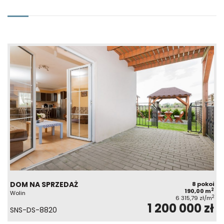
DOM NA SPRZEDAŻ
8 pokoi
2
190,00 m
Wolin
2
6 315,79 zł/m
1 200 000 zł
SNS-DS-8820