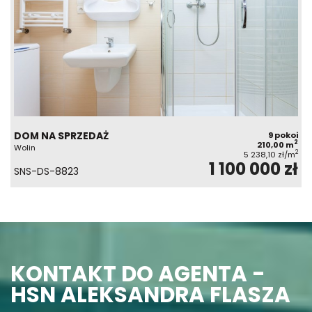
DOM NA SPRZEDAŻ
9 pokoi
2
210,00 m
Wolin
2
5 238,10 zł/m
1 100 000 zł
SNS-DS-8823
KONTAKT DO AGENTA -
HSN ALEKSANDRA FLASZA