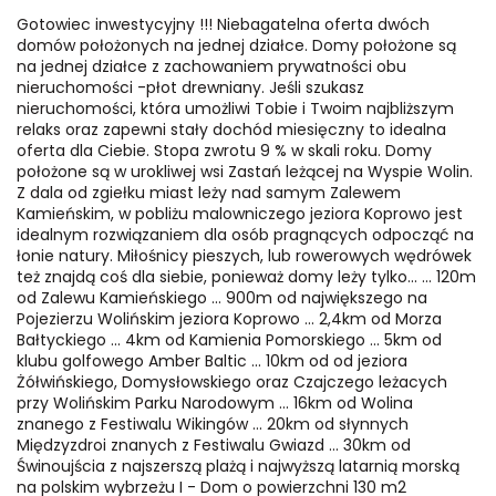
Gotowiec inwestycyjny !!! Niebagatelna oferta dwóch
domów położonych na jednej działce. Domy położone są
na jednej działce z zachowaniem prywatności obu
nieruchomości -płot drewniany. Jeśli szukasz
nieruchomości, która umożliwi Tobie i Twoim najbliższym
relaks oraz zapewni stały dochód miesięczny to idealna
oferta dla Ciebie. Stopa zwrotu 9 % w skali roku. Domy
położone są w urokliwej wsi Zastań leżącej na Wyspie Wolin.
Z dala od zgiełku miast leży nad samym Zalewem
Kamieńskim, w pobliżu malowniczego jeziora Koprowo jest
idealnym rozwiązaniem dla osób pragnących odpocząć na
łonie natury. Miłośnicy pieszych, lub rowerowych wędrówek
też znajdą coś dla siebie, ponieważ domy leży tylko... ... 120m
od Zalewu Kamieńskiego ... 900m od największego na
Pojezierzu Wolińskim jeziora Koprowo ... 2,4km od Morza
Bałtyckiego ... 4km od Kamienia Pomorskiego ... 5km od
klubu golfowego Amber Baltic ... 10km od od jeziora
Żółwińskiego, Domysłowskiego oraz Czajczego leżacych
przy Wolińskim Parku Narodowym ... 16km od Wolina
znanego z Festiwalu Wikingów ... 20km od słynnych
Międzyzdroi znanych z Festiwalu Gwiazd ... 30km od
Świnoujścia z najszerszą plażą i najwyższą latarnią morską
na polskim wybrzeżu I - Dom o powierzchni 130 m2