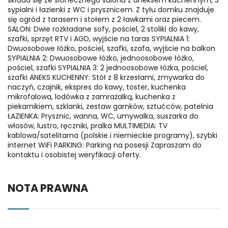
składa się ze słonecznego salonu z aneksem kuchennym, 3
sypialni i łazienki z WC i prysznicem. Z tyłu domku znajduje
się ogród z tarasem i stołem z 2 ławkami oraz piecem.
SALON: Dwie rozkładane sofy, pościel, 2 stoliki do kawy,
szafki, sprzęt RTV i AGD, wyjście na taras SYPIALNIA 1:
Dwuosobowe łóżko, pościel, szafki, szafa, wyjście na balkon
SYPIALNIA 2: Dwuosobowe łóżko, jednoosobowe łóżko,
pościel, szafki SYPIALNIA 3: 2 jednoosobowe łóżka, pościel,
szafki ANEKS KUCHENNY: Stół z 8 krzesłami, zmywarka do
naczyń, czajnik, ekspres do kawy, toster, kuchenka
mikrofalowa, lodówka z zamrażalką, kuchenka z
piekarnikiem, szklanki, zestaw garnków, sztućców, patelnia
ŁAZIENKA: Prysznic, wanna, WC, umywalka, suszarka do
włosów, lustro, ręczniki, pralka MULTIMEDIA: TV
kablowa/satelitarna (polskie i niemieckie programy), szybki
internet WiFi PARKING: Parking na posesji Zapraszam do
kontaktu i osobistej weryfikacji oferty.
NOTA PRAWNA