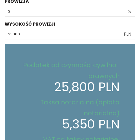
PROWIZJA
%
WYSOKOŚĆ PROWIZJI
PLN
Podatek od czynności cywilno-
prawnych
25,800 PLN
Taksa notarialna (opłata
notarialna)
5,350 PLN
VAT od taksy notarialnej