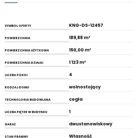
KNG-DS-12457
SYMBOL OFERTY
189,88 m²
POWIERZCHNIA
150,00 m²
POWIERZCHNIA UŻYTKOWA
1 123 m²
POWIERZCHNIA DZIAŁKI
4
LICZBA POKOI
wolnostojący
RODZAJ DOMU
cegła
TECHNOLOGIA BUDOWLANA
1
LICZBA PIĘTER W BUDYNKU
dwustanowiskowy
GARAŻ
Własność
STAN PRAWNY