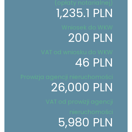
(opłaty notarialnej)
1,235.1 PLN
Wniosek do WKW
200 PLN
VAT od wniosku do WKW
46 PLN
Prowizja agencji nieruchomości
26,000 PLN
VAT od prowizji agencji
nieruchomości
5,980 PLN