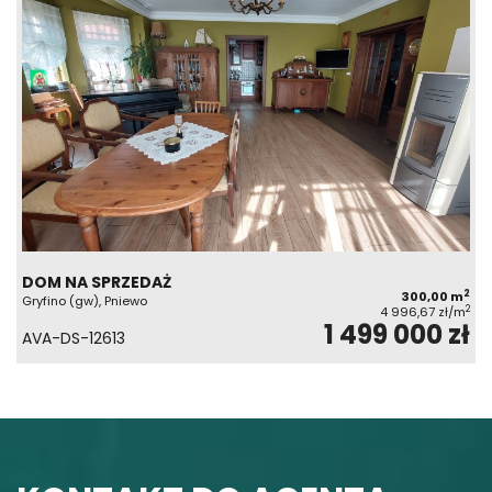
DOM NA SPRZEDAŻ
2
300,00 m
Gryfino (gw), Pniewo
2
4 996,67 zł/m
1 499 000 zł
AVA-DS-12613