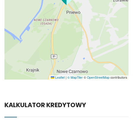
Leaflet
|
© MapTiler
©
OpenStreetMap
contributors
KALKULATOR KREDYTOWY