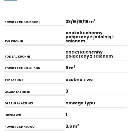
2
38/16/16/16 m
POWIERZCHNIA POKOI
aneks kuchenny
połączony z jadalnią i
salonem
TYP KUCHNI
aneks kuchenny -
połączony z salonem
RODZAJ KUCHNI
2
9 m
POWIERZCHNIA KUCHNI
osobno z wc
TYP ŁAZIENKI
3
LICZBA ŁAZIENEK
nowego typu
GLAZURA ŁAZIENKI
1
LICZBA WC
2
3,6 m
POWIERZCHNIA WC