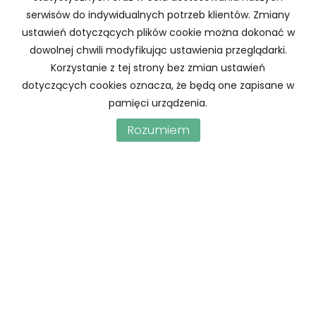
serwisów do indywidualnych potrzeb klientów. Zmiany
ustawień dotyczących plików cookie można dokonać w
ul. Kaszubska 53 | 70-226 Szczecin
dowolnej chwili modyfikując ustawienia przeglądarki.
biuro@hsn.szczecin.pl
Korzystanie z tej strony bez zmian ustawień
608 671 444
dotyczących cookies oznacza, że będą one zapisane w
NIP: 8512869573 | REGON: 320832796
pamięci urządzenia.
Mieszkania
na wynajem
Rozumiem
Domy
na wynajem
Działki
na wynajem
Lokale
na wynajem
Hale
na wynajem
Obiekty
na wynajem
Mieszkania
na sprzedaż
Domy
na sprzedaż
Działki
na sprzedaż
Lokale
na sprzedaż
Hale
na sprzedaż