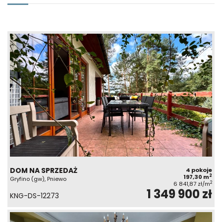
DOM NA SPRZEDAŻ
4 pokoje
2
197,30 m
Gryfino (gw), Pniewo
2
6 841,87 zł/m
1 349 900 zł
KNG-DS-12273