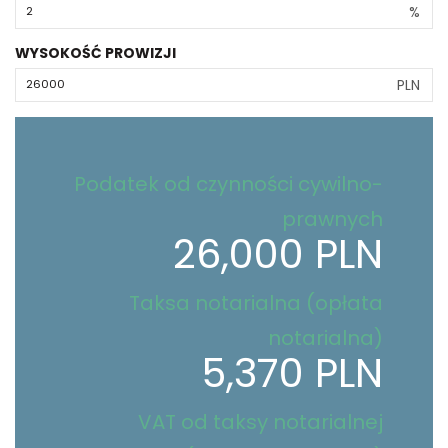
%
WYSOKOŚĆ PROWIZJI
PLN
Podatek od czynności cywilno-
prawnych
26,000 PLN
Taksa notarialna (opłata
notarialna)
5,370 PLN
VAT od taksy notarialnej