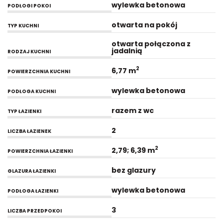
wylewka betonowa
PODŁOGI POKOI
otwarta na pokój
TYP KUCHNI
otwarta połączona z
jadalnią
RODZAJ KUCHNI
2
6,77 m
POWIERZCHNIA KUCHNI
wylewka betonowa
PODŁOGA KUCHNI
razem z wc
TYP ŁAZIENKI
2
LICZBA ŁAZIENEK
2
2,79; 6,39 m
POWIERZCHNIA ŁAZIENKI
bez glazury
GLAZURA ŁAZIENKI
wylewka betonowa
PODŁOGA ŁAZIENKI
3
LICZBA PRZEDPOKOI