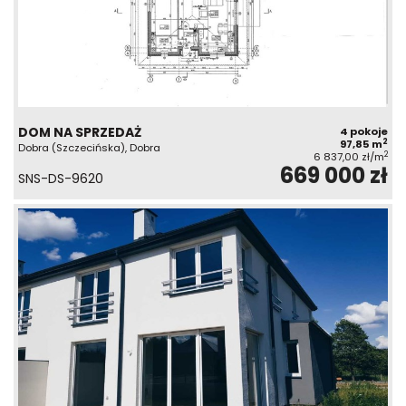
DOM NA SPRZEDAŻ
4 pokoje
2
97,85 m
Dobra (Szczecińska), Dobra
2
6 837,00 zł/m
669 000 zł
SNS-DS-9620