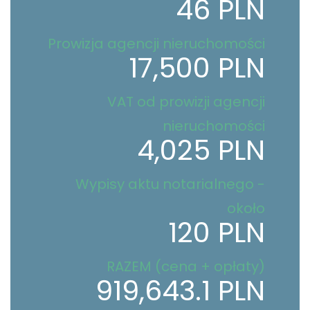
46 PLN
Prowizja agencji nieruchomości
17,500 PLN
VAT od prowizji agencji
nieruchomości
4,025 PLN
Wypisy aktu notarialnego -
około
120 PLN
RAZEM (cena + opłaty)
919,643.1 PLN