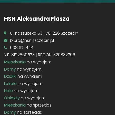
HSN Aleksandra Flasza
ul. Kaszubska 53 | 70-226 Szczecin
biuro@hsn.szczecin.pl
608 671 444
NIP: 8512869573 | REGON: 320832796
Mieszkania
na wynajem
Domy
na wynajem
Działki
na wynajem
Lokale
na wynajem
Hale
na wynajem
Obiekty
na wynajem
Mieszkania
na sprzedaż
Domy
na sprzedaż