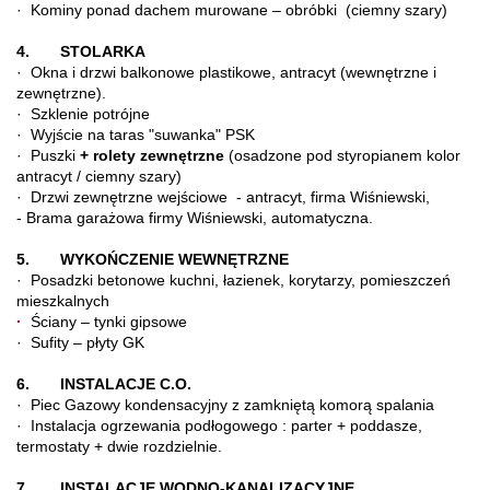
· Kominy ponad dachem murowane – obróbki (ciemny szary)
4. STOLARKA
· Okna i drzwi balkonowe plastikowe, antracyt (wewnętrzne i
zewnętrzne).
· Szklenie potrójne
· Wyjście na taras "suwanka" PSK
· Puszki
+ rolety zewnętrzne
(osadzone pod styropianem kolor
antracyt / ciemny szary)
· Drzwi zewnętrzne wejściowe - antracyt, firma Wiśniewski,
- Brama garażowa firmy Wiśniewski, automatyczna.
5. WYKOŃCZENIE WEWNĘTRZNE
· Posadzki betonowe kuchni, łazienek, korytarzy, pomieszczeń
mieszkalnych
·
Ściany – tynki gipsowe
· Sufity – płyty GK
6. INSTALACJE C.O.
· Piec Gazowy kondensacyjny z zamkniętą komorą spalania
· Instalacja ogrzewania podłogowego : parter + poddasze,
termostaty + dwie rozdzielnie.
7. INSTALACJE WODNO-KANALIZACYJNE