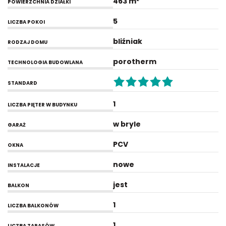
463 m²
POWIERZCHNIA DZIAŁKI
5
LICZBA POKOI
bliźniak
RODZAJ DOMU
porotherm
TECHNOLOGIA BUDOWLANA
STANDARD
1
LICZBA PIĘTER W BUDYNKU
w bryle
GARAŻ
PCV
OKNA
nowe
INSTALACJE
jest
BALKON
1
LICZBA BALKONÓW
1
LICZBA TARASÓW