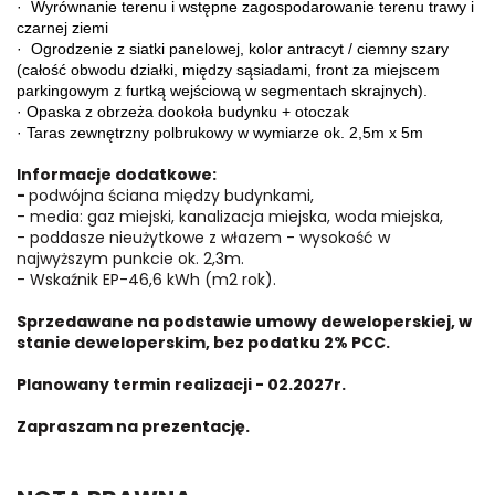
· Wyrównanie terenu i wstępne zagospodarowanie terenu trawy i
czarnej ziemi
· Ogrodzenie z siatki panelowej, kolor antracyt / ciemny szary
(całość obwodu działki, między sąsiadami, front za miejscem
parkingowym z furtką wejściową w segmentach skrajnych).
· Opaska z obrzeża dookoła budynku + otoczak
· Taras zewnętrzny polbrukowy w wymiarze ok. 2,5m x 5m
Informacje dodatkowe:
-
podwójna ściana między budynkami,
- media: gaz miejski, kanalizacja miejska, woda miejska,
- poddasze nieużytkowe z włazem - wysokość w
najwyższym punkcie ok. 2,3m.
- Wskaźnik EP-46,6 kWh (m2 rok).
Sprzedawane na podstawie umowy deweloperskiej, w
stanie deweloperskim, bez podatku 2% PCC.
Planowany termin realizacji - 02.2027r.
Zapraszam na prezentację.