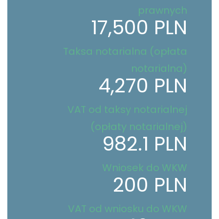
prawnych
17,500 PLN
Taksa notarialna (opłata
notarialna)
4,270 PLN
VAT od taksy notarialnej
(opłaty notarialnej)
982.1 PLN
Wniosek do WKW
200 PLN
VAT od wniosku do WKW