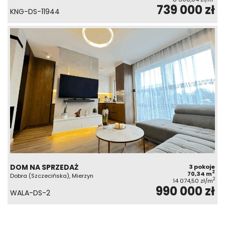
739 000 zł
KNG-DS-11944
DOM NA SPRZEDAŻ
3 pokoje
2
70,34 m
Dobra (Szczecińska), Mierzyn
2
14 074,50 zł/m
990 000 zł
WALA-DS-2