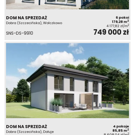
DOM NA SPRZEDAŻ
6 pokoi
2
179,28 m
Dobra (Szczecińska), Wołczkowo
2
4 177,82 zł/m
749 000 zł
SNS-DS-9910
DOM NA SPRZEDAŻ
4 pokoje
2
85,85 m
Dobra (Szczecińska), Dołuje
2
8 608,04 zł/m