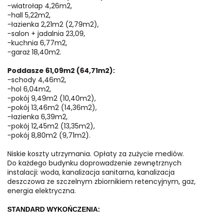
-wiatrołap 4,26m2,
-hall 5,22m2,
-łazienka 2,21m2 (2,79m2),
-salon + jadalnia 23,09,
-kuchnia 6,77m2,
-garaż 18,40m2.
Poddasze 61,09m2 (64,71m2):
-schody 4,46m2,
-hol 6,04m2,
-pokój 9,49m2 (10,40m2),
-pokój 13,46m2 (14,36m2),
-łazienka 6,39m2,
-pokój 12,45m2 (13,35m2),
-pokój 8,80m2 (9,71m2).
Niskie koszty utrzymania. Opłaty za zużycie mediów.
Do każdego budynku doprowadzenie zewnętrznych
instalacji: woda, kanalizacja sanitarna, kanalizacja
deszczowa ze szczelnym zbiornikiem retencyjnym, gaz,
energia elektryczna.
STANDARD WYKOŃCZENIA: