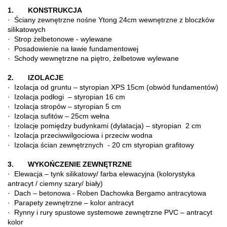
1. KONSTRUKCJA
· Ściany zewnętrzne nośne Ytong 24cm wewnętrzne z bloczków
silikatowych
· Strop żelbetonowe - wylewane
· Posadowienie na ławie fundamentowej
· Schody wewnętrzne na piętro, żelbetowe wylewane
2. IZOLACJE
· Izolacja od gruntu – styropian XPS 15cm (obwód fundamentów)
· Izolacja podłogi – styropian 16 cm
· Izolacja stropów – styropian 5 cm
· Izolacja sufitów – 25cm wełna
· Izolacje pomiędzy budynkami (dylatacja) – styropian 2 cm
· Izolacja przeciwwilgociowa i przeciw wodna
· Izolacja ścian zewnętrznych - 20 cm styropian grafitowy
3. WYKOŃCZENIE ZEWNĘTRZNE
· Elewacja – tynk silikatowy/ farba elewacyjna (kolorystyka
antracyt / ciemny szary/ biały)
· Dach – betonowa - Roben Dachowka Bergamo antracytowa
· Parapety zewnętrzne – kolor antracyt
· Rynny i rury spustowe systemowe zewnętrzne PVC – antracyt
kolor