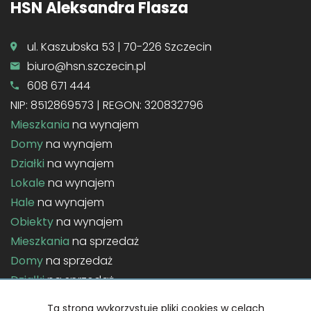
HSN Aleksandra Flasza
ul. Kaszubska 53 | 70-226 Szczecin
biuro@hsn.szczecin.pl
608 671 444
NIP: 8512869573 | REGON: 320832796
Mieszkania
na wynajem
Domy
na wynajem
Działki
na wynajem
Lokale
na wynajem
Hale
na wynajem
Obiekty
na wynajem
Mieszkania
na sprzedaż
Domy
na sprzedaż
Działki
na sprzedaż
Lokale
na sprzedaż
Ta strona wykorzystuje pliki cookies w celach