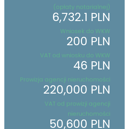
(opłaty notarialnej)
6,732.1 PLN
Wniosek do WKW
200 PLN
VAT od wniosku do WKW
46 PLN
Prowizja agencji nieruchomości
220,000 PLN
VAT od prowizji agencji
nieruchomości
50,600 PLN