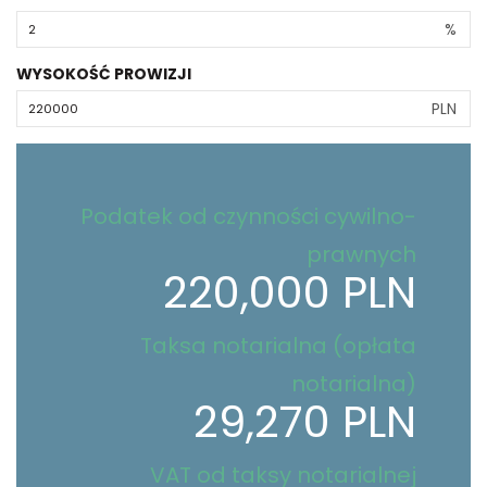
%
WYSOKOŚĆ PROWIZJI
PLN
Podatek od czynności cywilno-
prawnych
220,000 PLN
Taksa notarialna (opłata
notarialna)
29,270 PLN
VAT od taksy notarialnej