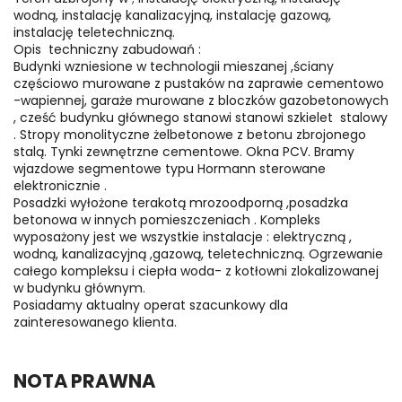
wodną, instalację kanalizacyjną, instalację gazową,
instalację teletechniczną.
Opis techniczny zabudowań :
Budynki wzniesione w technologii mieszanej ,ściany
częściowo murowane z pustaków na zaprawie cementowo
-wapiennej, garaże murowane z bloczków gazobetonowych
, cześć budynku głównego stanowi stanowi szkielet stalowy
. Stropy monolityczne żelbetonowe z betonu zbrojonego
stalą. Tynki zewnętrzne cementowe. Okna PCV. Bramy
wjazdowe segmentowe typu Hormann sterowane
elektronicznie .
Posadzki wyłożone terakotą mrozoodporną ,posadzka
betonowa w innych pomieszczeniach . Kompleks
wyposażony jest we wszystkie instalacje : elektryczną ,
wodną, kanalizacyjną ,gazową, teletechniczną. Ogrzewanie
całego kompleksu i ciepła woda- z kotłowni zlokalizowanej
w budynku głównym.
Posiadamy aktualny operat szacunkowy dla
zainteresowanego klienta.
NOTA PRAWNA