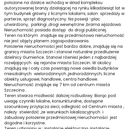
położone na działce wchodzą w skład kompleksu
autoryzowanej branży działającej na rynku kilkadziesiąt lat w
tym budynek główny z licznymi lokalami, salon sprzedaży w
parterze, sprzęt diagnostyczny. Na posesji -plac
utwardzony, parkingi ,drogi wewnętrzne ,brama wjazdowa.
Nieruchomość posiada dostęp do drogi publicznej.
Teren na którym znajduje się przedmiotowa nieruchomość
nie jest objęty planem zagospodarowania.
Położenie nieruchomości jest bardzo dobre, znajduję się na
granicy miasta Szczecin i stanowi naturalne przedłużenie
dzielnicy Gumieńce. Stanowi również jeden z najbardziej
rozwijających się rejonów miasta Szczecin. W okolicy
znajdują się i cały czas powstają nowe osiedla budynków
mieszkalnych wielorodzinnych ,jednorodzinnych, liczne
obiekty usługowe, handlowe, centra handlowe.
Nieruchomość znajduje się 7 km od centrum miasta
Szczecina .
Teren stwarza możliwość dalszej rozbudowy. Biorąc pod
uwagę czynniki lokalne, koniunkturalne, dostępne
szacunkowy przyłącza sieci, odległość od Centrum miasta ,
należy stwierdzić ,że warunkach lokalizacyjnych i
zabudowy położenie przedmiotowej nieruchomości jest
dogodne i korzystne.
Teren uzbrojony w ; instalację elektryczną, instalację