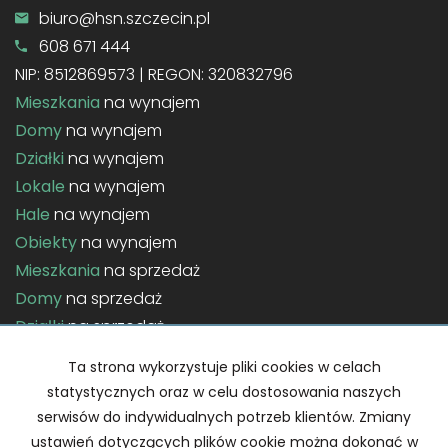
biuro@hsn.szczecin.pl
608 671 444
NIP: 8512869573 | REGON: 320832796
Mieszkania
na wynajem
Domy
na wynajem
Działki
na wynajem
Lokale
na wynajem
Hale
na wynajem
Obiekty
na wynajem
Mieszkania
na sprzedaż
Domy
na sprzedaż
Działki
na sprzedaż
Lokale
na sprzedaż
Ta strona wykorzystuje pliki cookies w celach
Hale
na sprzedaż
statystycznych oraz w celu dostosowania naszych
Obiekty
na sprzedaż
serwisów do indywidualnych potrzeb klientów. Zmiany
ustawień dotyczących plików cookie można dokonać w