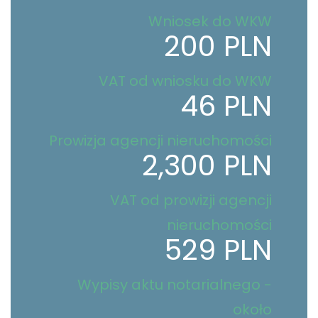
Wniosek do WKW
200 PLN
VAT od wniosku do WKW
46 PLN
Prowizja agencji nieruchomości
2,300 PLN
VAT od prowizji agencji
nieruchomości
529 PLN
Wypisy aktu notarialnego -
około