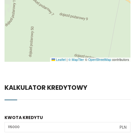
Leaflet
|
© MapTiler
©
OpenStreetMap
contributors
KALKULATOR KREDYTOWY
KWOTA KREDYTU
PLN