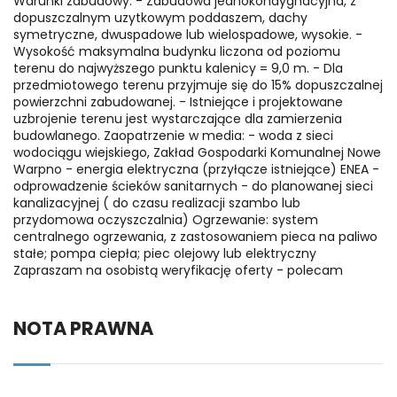
Warunki zabudowy: - Zabudowa jednokondygnacyjna, z
dopuszczalnym uzytkowym poddaszem, dachy
symetryczne, dwuspadowe lub wielospadowe, wysokie. -
Wysokość maksymalna budynku liczona od poziomu
terenu do najwyższego punktu kalenicy = 9,0 m. - Dla
przedmiotowego terenu przyjmuje się do 15% dopuszczalnej
powierzchni zabudowanej. - Istniejące i projektowane
uzbrojenie terenu jest wystarczające dla zamierzenia
budowlanego. Zaopatrzenie w media: - woda z sieci
wodociągu wiejskiego, Zakład Gospodarki Komunalnej Nowe
Warpno - energia elektryczna (przyłącze istniejące) ENEA -
odprowadzenie ścieków sanitarnych - do planowanej sieci
kanalizacyjnej ( do czasu realizacji szambo lub
przydomowa oczyszczalnia) Ogrzewanie: system
centralnego ogrzewania, z zastosowaniem pieca na paliwo
stałe; pompa ciepła; piec olejowy lub elektryczny
Zapraszam na osobistą weryfikację oferty - polecam
NOTA PRAWNA