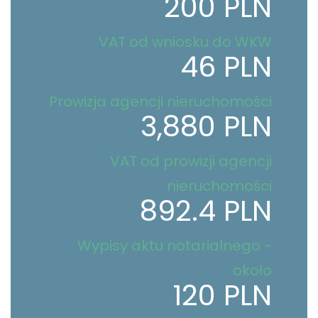
200 PLN
VAT od wniosku do WKW
46 PLN
Prowizja agencji nieruchomości
3,880 PLN
VAT od prowizji agencji
nieruchomości
892.4 PLN
Wypisy aktu notarialnego -
około
120 PLN