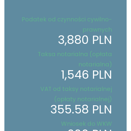
Podatek od czynności cywilno-
prawnych
3,880 PLN
Taksa notarialna (opłata
notarialna)
1,546 PLN
VAT od taksy notarialnej
(opłaty notarialnej)
355.58 PLN
Wniosek do WKW