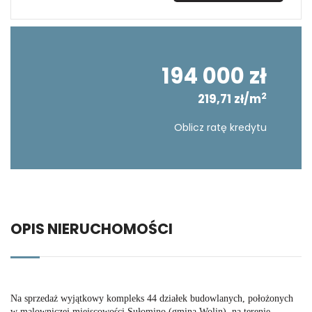
194 000 zł
2
219,71 zł/m
Oblicz ratę kredytu
OPIS NIERUCHOMOŚCI
Na sprzedaż wyjątkowy kompleks 44 działek budowlanych, położonych
w malowniczej miejscowości Sułomino (gmina Wolin), na terenie