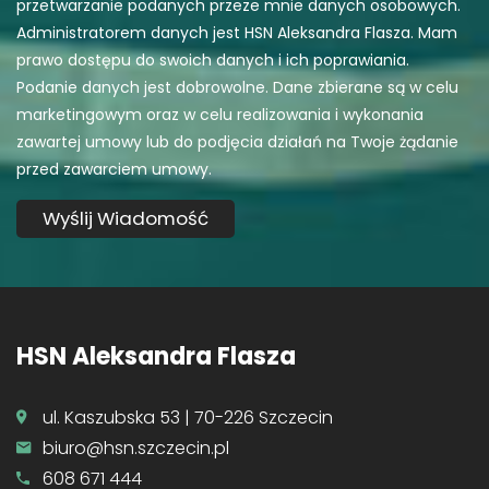
przetwarzanie podanych przeze mnie danych osobowych.
Administratorem danych jest HSN Aleksandra Flasza. Mam
prawo dostępu do swoich danych i ich poprawiania.
Podanie danych jest dobrowolne. Dane zbierane są w celu
marketingowym oraz w celu realizowania i wykonania
zawartej umowy lub do podjęcia działań na Twoje żądanie
przed zawarciem umowy.
HSN Aleksandra Flasza
ul. Kaszubska 53 | 70-226 Szczecin
biuro@hsn.szczecin.pl
608 671 444