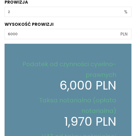
PROWIZJA
%
WYSOKOŚĆ PROWIZJI
PLN
Podatek od czynności cywilno-
prawnych
6,000 PLN
Taksa notarialna (opłata
notarialna)
1,970 PLN