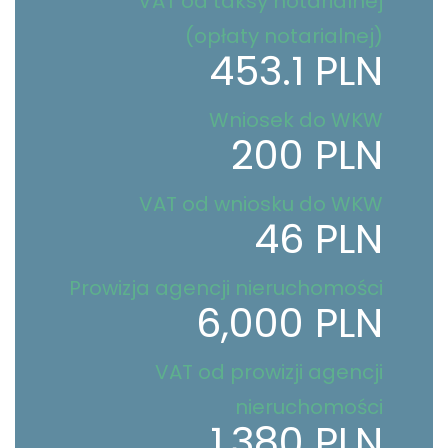
VAT od taksy notarialnej
(opłaty notarialnej)
453.1 PLN
Wniosek do WKW
200 PLN
VAT od wniosku do WKW
46 PLN
Prowizja agencji nieruchomości
6,000 PLN
VAT od prowizji agencji
nieruchomości
1,380 PLN