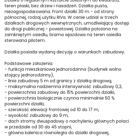
Działka o regularnym kształcie zbliżonym do kwadratu,
teren płaski, bez drzew i nasadzeń. Działka pusta,
niezagospodarowana. Front działki 30 m - od strony
północnej, rodzaj użytku RIVa. W cenie udział w trzech
działkach drogowych wewnętrznych, umożliwiający dostęp
do drogi publicznej - powiatowej. Działka położona na
zamkniętym osiedlu, brama wjazdowa na teren osiedla
sterowana pilotem.
Działka posiada wydaną decyzję o warunkach zabudowy.
Podstawowe założenia:
- funkcja mieszkaniowa jednorodzinna (budynek wolno
stojący jednorodzinny),
- linia zabudowy 5 m od granicy z działką drogową,
- maksymalna nadziemna intensywność zabudowy 0,3,
- powierzchnia zabudowy do 15% powierzchni działki,
- powierzchnia biologicznie czynna minimalnie 50 %
powierzchni działki,
- szerokość elewacji frontowej od 10 do 17 m,
- wysokość zabudowy do 9 m,
- dach stromy dwuspadowy o nachyleniu głównych połaci
w przedziale od 30 do 45 stopni,
- główna kalenica równoległa do działki drogowej,