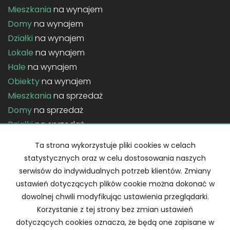
Mieszkania
na wynajem
Domy
na wynajem
Działki
na wynajem
Lokale
na wynajem
Hale
na wynajem
Obiekty
na wynajem
Mieszkania
na sprzedaż
Domy
na sprzedaż
Działki
na sprzedaż
Lokale
na sprzedaż
Ta strona wykorzystuje pliki cookies w celach
Hale
na sprzedaż
statystycznych oraz w celu dostosowania naszych
Obiekty
na sprzedaż
serwisów do indywidualnych potrzeb klientów. Zmiany
ustawień dotyczących plików cookie można dokonać w
Strona główna
Home staging
Kontakt
Notatnik
dowolnej chwili modyfikując ustawienia przeglądarki.
Korzystanie z tej strony bez zmian ustawień
dotyczących cookies oznacza, że będą one zapisane w