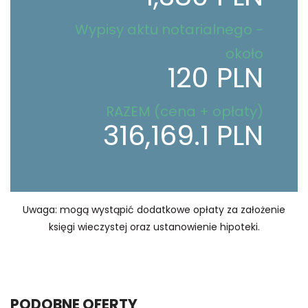
Wypisy aktu notarialnego -
około
120 PLN
RAZEM (cena + opłaty)
316,169.1 PLN
Uwaga: mogą wystąpić dodatkowe opłaty za założenie
księgi wieczystej oraz ustanowienie hipoteki.
PODOBNE OFERTY