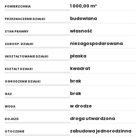
1 000,00 m²
POWIERZCHNIA
budowlana
PRZEZNACZENIE DZIAŁKI
własność
STAN PRAWNY
niezagospodarowana
ZAGOSP. DZIAŁKI
płaska
UKSZTAŁTOWANIE DZIAŁKI
kwadrat
KSZTAŁT DZIAŁKI
brak
OGRODZENIE DZIAŁKI
brak
GAZ
w drodze
WODA
droga utwardzona
DOJAZD
zabudowa jednorodzinna
OTOCZENIE