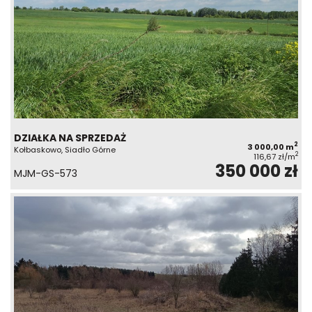
DZIAŁKA NA SPRZEDAŻ
2
3 000,00 m
Kołbaskowo, Siadło Górne
2
116,67 zł/m
350 000 zł
MJM-GS-573