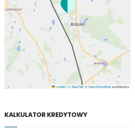
Leaflet
|
© MapTiler
©
OpenStreetMap
contributors
KALKULATOR KREDYTOWY