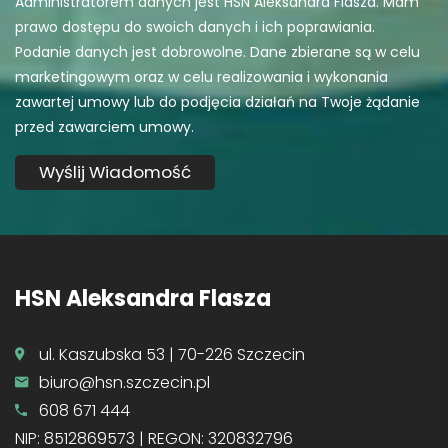
Administratorem danych jest HSN Aleksandra Flasza. Mam
prawo dostępu do swoich danych i ich poprawiania.
Podanie danych jest dobrowolne. Dane zbierane są w celu
marketingowym oraz w celu realizowania i wykonania
zawartej umowy lub do podjęcia działań na Twoje żądanie
przed zawarciem umowy.
HSN Aleksandra Flasza
ul. Kaszubska 53 | 70-226 Szczecin
biuro@hsn.szczecin.pl
608 671 444
NIP: 8512869573 | REGON: 320832796