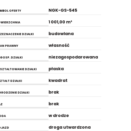
NGK-GS-545
MBOL OFERTY
1 001,00 m²
WIERZCHNIA
budowlana
ZEZNACZENIE DZIAŁKI
własność
AN PRAWNY
niezagospodarowana
GOSP. DZIAŁKI
płaska
SZTAŁTOWANIE DZIAŁKI
kwadrat
ZTAŁT DZIAŁKI
brak
RODZENIE DZIAŁKI
brak
AZ
w drodze
ODA
droga utwardzona
OJAZD