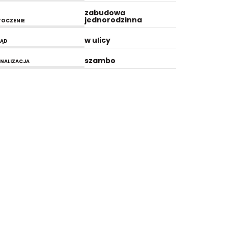
zabudowa
jednorodzinna
OCZENIE
w ulicy
RĄD
szambo
NALIZACJA