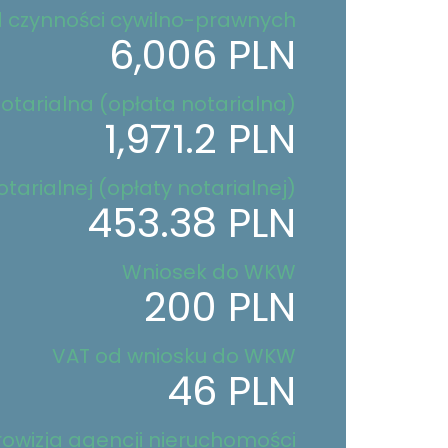
 czynności cywilno-prawnych
6,006 PLN
otarialna (opłata notarialna)
1,971.2 PLN
tarialnej (opłaty notarialnej)
453.38 PLN
Wniosek do WKW
200 PLN
VAT od wniosku do WKW
46 PLN
rowizja agencji nieruchomości