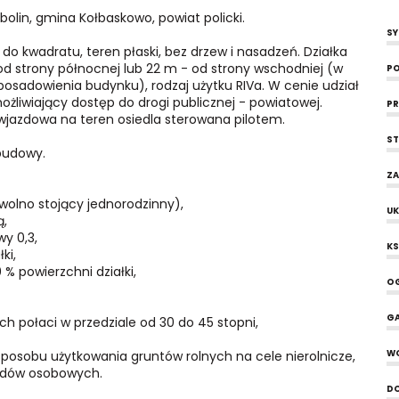
olin, gmina Kołbaskowo, powiat policki.
SY
do kwadratu, teren płaski, bez drzew i nasadzeń. Działka
od strony północnej lub 22 m - od strony wschodniej (w
PO
sadowienia budynku), rodzaj użytku RIVa. W cenie udział
liwiający dostęp do drogi publicznej - powiatowej.
PR
wjazdowa na teren osiedla sterowana pilotem.
ST
abudowy.
ZA
olno stojący jednorodzinny),
UK
ą,
y 0,3,
KS
ki,
% powierzchni działki,
OG
G
 połaci w przedziale od 30 do 45 stopni,
posobu użytkowania gruntów rolnych na cele nierolnicze,
W
odów osobowych.
D