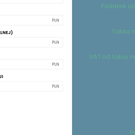
Podatek od
PLN
Taksa n
LNEJ)
PLN
VAT od taksy no
PLN
JI
PLN
P