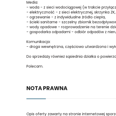
Media:
- woda - z sieci wodociągowej (w trakcie przyłą
- elektryczność - z sieci elektrycznej, skrzynka ZK,
- ogrzewanie - z indywidualne źródło ciepła,
- ścieki sanitarne - szczelny zbiornik bezodpływow
- wody opadowe - rozprowadzenie na terenie dział
- gospodarka odpadami - odbiór odpadów z nier
Komunikacja:
- droga wewnętrzna, częściowo utwardzona i wy
Do sprzedaży również sąsiednia działka o powierz
Polecam.
NOTA PRAWNA
Opis oferty zawarty na stronie internetowej spor