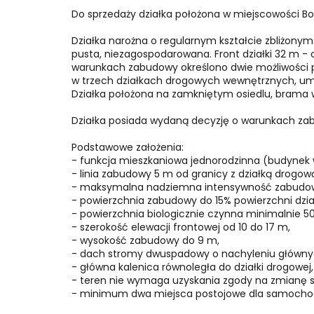
Do sprzedaży działka położona w miejscowości Bob
Działka narożna o regularnym kształcie zbliżonym 
pusta, niezagospodarowana. Front działki 32 m - 
warunkach zabudowy określono dwie możliwości po
w trzech działkach drogowych wewnętrznych, umoż
Działka położona na zamkniętym osiedlu, brama 
Działka posiada wydaną decyzję o warunkach z
Podstawowe założenia:
- funkcja mieszkaniowa jednorodzinna (budynek w
- linia zabudowy 5 m od granicy z działką drogow
- maksymalna nadziemna intensywność zabudow
- powierzchnia zabudowy do 15% powierzchni dział
- powierzchnia biologicznie czynna minimalnie 50 
- szerokość elewacji frontowej od 10 do 17 m,
- wysokość zabudowy do 9 m,
- dach stromy dwuspadowy o nachyleniu głównych
- główna kalenica równoległa do działki drogowej,
- teren nie wymaga uzyskania zgody na zmianę s
- minimum dwa miejsca postojowe dla samoch