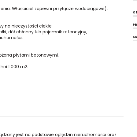
czenia. Właściciel zapewni przyłącze wodociągowe),
OT
P
y na nieczystości ciekłe,
ki, dół chłonny lub pojemnik retencyjny,
uchomości.
KA
łożona płytami betonowymi.
chni 1 000 m2.
ządzany jest na podstawie oględzin nieruchomości oraz