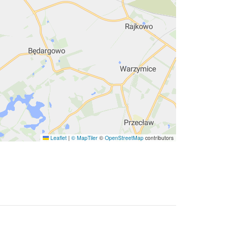
Leaflet
|
© MapTiler
©
OpenStreetMap
contributors