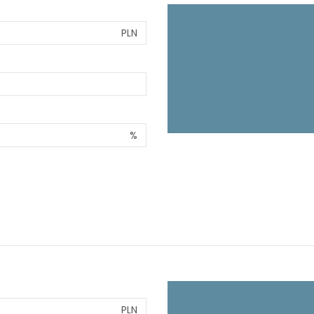
PLN
%
PLN