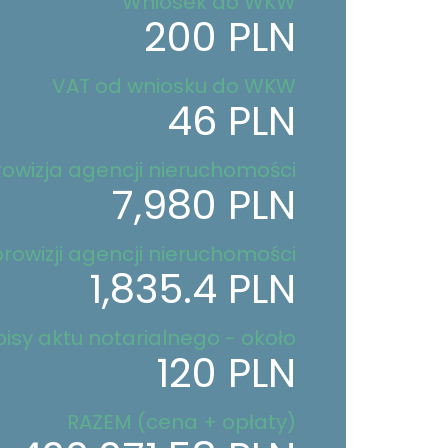
Wniosek do WKW
200 PLN
VAT od wniosku do WKW
46 PLN
rowizja agencji nieruchomości
7,980 PLN
rowizji agencji nieruchomości
1,835.4 PLN
isy aktu notarialnego - około
120 PLN
RAZEM (cena + opłaty)