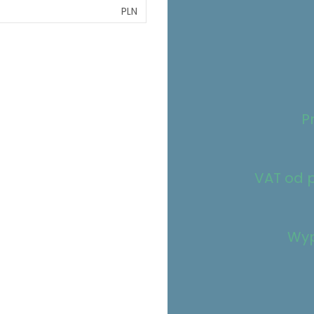
PLN
P
VAT od p
Wyp