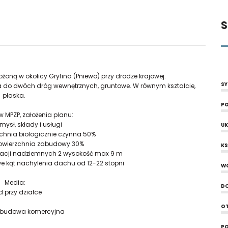
S
żoną w okolicy Gryfina (Pniewo) przy drodze krajowej.
SY
a do dwóch dróg wewnętrznych, gruntowe. W równym kształcie,
płaska.
PO
w MPZP, założenia planu:
mysł, składy i usługi
UK
chnia biologicznie czynna 50%
wierzchnia zabudowy 30%
KS
acji nadziemnych 2 wysokość max 9 m
 kąt nachylenia dachu od 12-22 stopni
W
Media:
D
d przy działce
OT
zabudowa komercyjna
PO