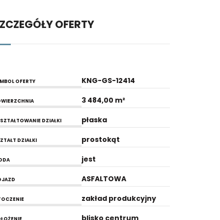
ZCZEGÓŁY OFERTY
KNG-GS-12414
MBOL OFERTY
3 484,00 m²
WIERZCHNIA
płaska
SZTAŁTOWANIE DZIAŁKI
prostokąt
ZTAŁT DZIAŁKI
jest
ODA
ASFALTOWA
OJAZD
zakład produkcyjny
OCZENIE
blisko centrum
ŁOŻENIE