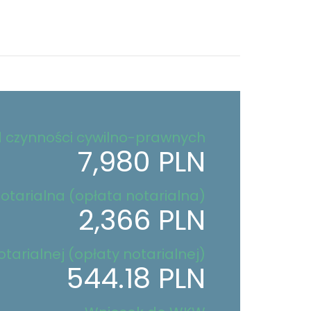
 czynności cywilno-prawnych
7,980 PLN
otarialna (opłata notarialna)
2,366 PLN
tarialnej (opłaty notarialnej)
544.18 PLN