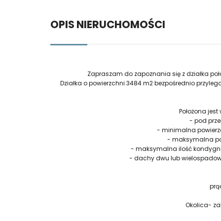
OPIS NIERUCHOMOŚCI
Zapraszam do zapoznania się z działka poło
Działka o powierzchni 3484 m2 bezpośrednio przyleg
Położona jest 
- pod prze
- minimalna powierz
- maksymalna po
- maksymalna ilość kondygn
- dachy dwu lub wielospadowe
prą
Okolica- 