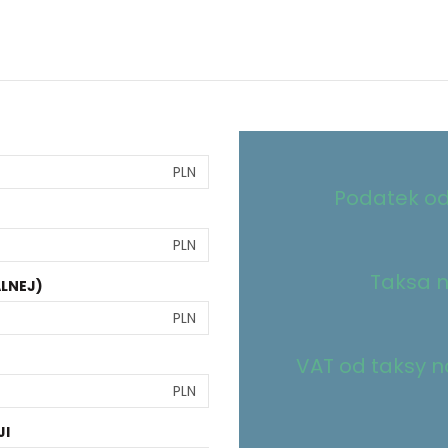
PLN
Podatek od
PLN
Taksa n
LNEJ)
PLN
VAT od taksy no
PLN
JI