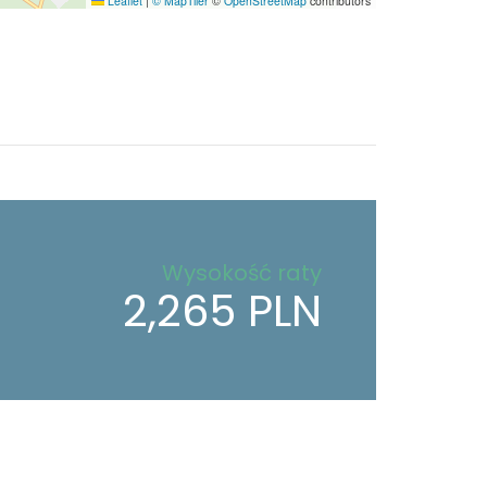
Leaflet
|
© MapTiler
©
OpenStreetMap
contributors
Wysokość raty
2,265 PLN