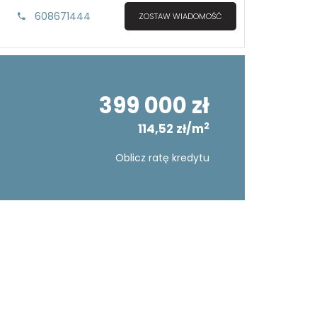
608671444
ZOSTAW WIADOMOŚĆ
399 000 zł
2
114,52 zł/m
Oblicz ratę kredytu