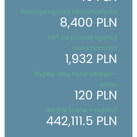
Prowizja agencji nieruchomości
8,400 PLN
VAT od prowizji agencji
nieruchomości
1,932 PLN
Wypisy aktu notarialnego -
około
120 PLN
RAZEM (cena + opłaty)
442,111.5 PLN