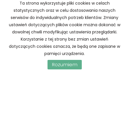
Ta strona wykorzystuje pliki cookies w celach
statystycznych oraz w celu dostosowania naszych
serwisów do indywidualnych potrzeb klientów. Zmiany
ustawień dotyczących plików cookie można dokonać w
dowolnej chwili modyfikując ustawienia przeglądarki.
Korzystanie z tej strony bez zmian ustawień
Treść informacji o RODO: Wyrażam zgodę na
dotyczących cookies oznacza, że będą one zapisane w
przetwarzanie podanych przeze mnie danych osobowych.
pamięci urządzenia.
Administratorem danych jest HSN Aleksandra Flasza. Mam
Rozumiem
prawo dostępu do swoich danych i ich poprawiania.
Podanie danych jest dobrowolne. Dane zbierane są w celu
marketingowym oraz w celu realizowania i wykonania
zawartej umowy lub do podjęcia działań na Twoje żądanie
przed zawarciem umowy.