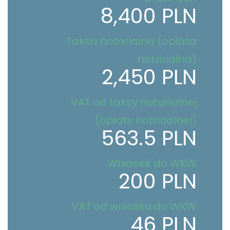
8,400 PLN
Taksa notarialna (opłata
notarialna)
2,450 PLN
VAT od taksy notarialnej
(opłaty notarialnej)
563.5 PLN
Wniosek do WKW
200 PLN
VAT od wniosku do WKW
46 PLN