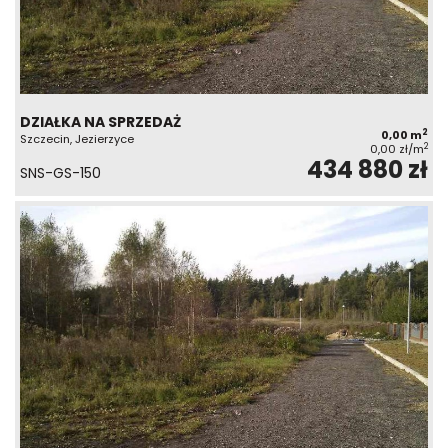
DZIAŁKA NA SPRZEDAŻ
2
0,00 m
Szczecin, Jezierzyce
2
0,00 zł/m
434 880 zł
SNS-GS-150