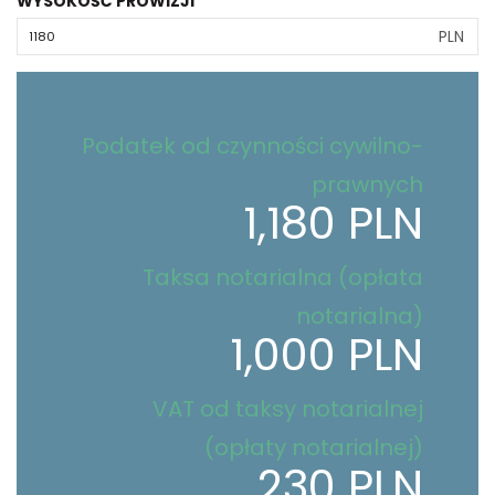
WYSOKOŚĆ PROWIZJI
PLN
Podatek od czynności cywilno-
prawnych
1,180 PLN
Taksa notarialna (opłata
notarialna)
1,000 PLN
VAT od taksy notarialnej
(opłaty notarialnej)
230 PLN