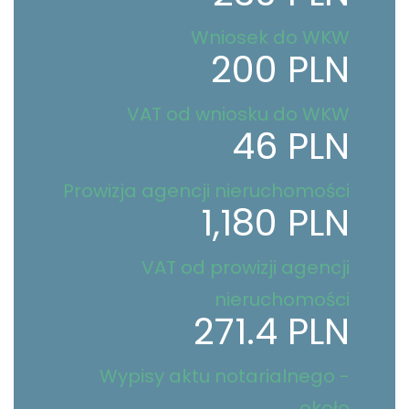
Wniosek do WKW
200 PLN
VAT od wniosku do WKW
46 PLN
Prowizja agencji nieruchomości
1,180 PLN
VAT od prowizji agencji
nieruchomości
271.4 PLN
Wypisy aktu notarialnego -
około