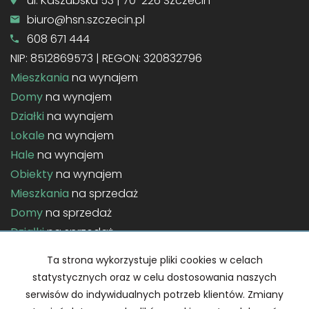
ul. Kaszubska 53 | 70-226 Szczecin
biuro@hsn.szczecin.pl
608 671 444
NIP: 8512869573 | REGON: 320832796
Mieszkania
na wynajem
Domy
na wynajem
Działki
na wynajem
Lokale
na wynajem
Hale
na wynajem
Obiekty
na wynajem
Mieszkania
na sprzedaż
Domy
na sprzedaż
Działki
na sprzedaż
Lokale
na sprzedaż
Ta strona wykorzystuje pliki cookies w celach
Hale
na sprzedaż
statystycznych oraz w celu dostosowania naszych
Obiekty
na sprzedaż
serwisów do indywidualnych potrzeb klientów. Zmiany