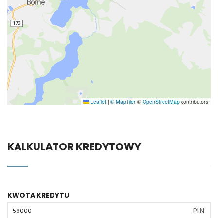
Leaflet
|
© MapTiler
©
OpenStreetMap
contributors
KALKULATOR KREDYTOWY
KWOTA KREDYTU
PLN