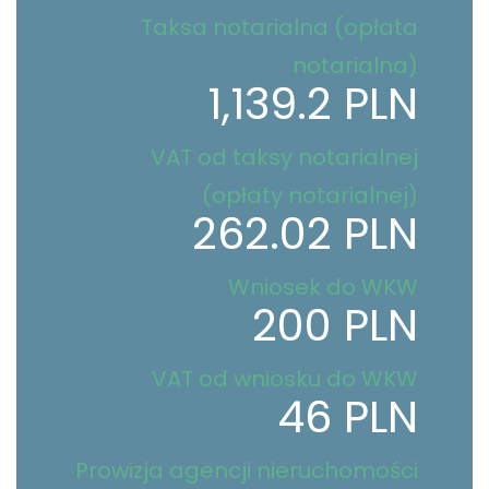
Taksa notarialna (opłata
notarialna)
1,139.2 PLN
VAT od taksy notarialnej
(opłaty notarialnej)
262.02 PLN
Wniosek do WKW
200 PLN
VAT od wniosku do WKW
46 PLN
Prowizja agencji nieruchomości