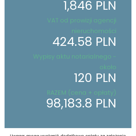
1,846 PLN
VAT od prowizji agencji
nieruchomości
424.58 PLN
Wypisy aktu notarialnego -
około
120 PLN
RAZEM (cena + opłaty)
98,183.8 PLN
Uwaga: mogą wystąpić dodatkowe opłaty za założenie