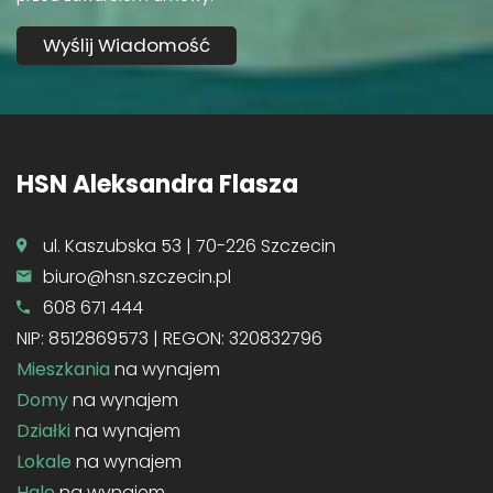
HSN Aleksandra Flasza
ul. Kaszubska 53 | 70-226 Szczecin
biuro@hsn.szczecin.pl
608 671 444
NIP: 8512869573 | REGON: 320832796
Mieszkania
na wynajem
Domy
na wynajem
Działki
na wynajem
Lokale
na wynajem
Hale
na wynajem