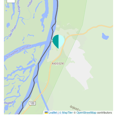
Leaflet
|
© MapTiler
©
OpenStreetMap
contributors