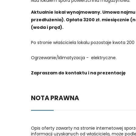
Nad lokalem spora powierzchnia magazynowa.
Aktualnie lokal wynajmowany. Umowa najmu z
przedłużenia). Opłata 3200 zł. miesięcznie (n
(woda i prąd).
Po stronie właściciela lokalu pozostaje kwota 200
Ogrzewanie/klimatyzacja - elektryczne.
Zapraszam do kontaktu i na prezentację
NOTA PRAWNA
Opis oferty zawarty na stronie internetowej spor
informacji uzyskanych od właściciela, może podlega