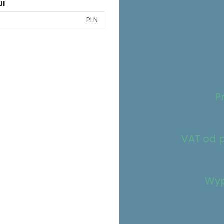
JI
PLN
P
VAT od p
Wyp