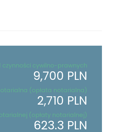
 czynności cywilno-prawnych
9,700 PLN
otarialna (opłata notarialna)
2,710 PLN
tarialnej (opłaty notarialnej)
623.3 PLN