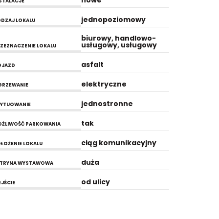
nowe
STALACJE
jednopoziomowy
DZAJ LOKALU
biurowy, handlowo-
usługowy, usługowy
ZEZNACZENIE LOKALU
asfalt
OJAZD
elektryczne
GRZEWANIE
jednostronne
YTUOWANIE
tak
ŻLIWOŚĆ PARKOWANIA
ciąg komunikacyjny
ŁOŻENIE LOKALU
duża
ITRYNA WYSTAWOWA
od ulicy
JŚCIE