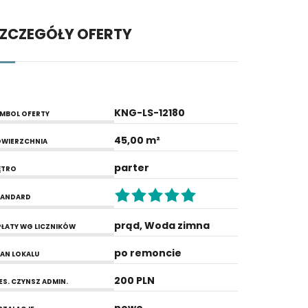
ZCZEGÓŁY OFERTY
KNG-LS-12180
MBOL OFERTY
45,00 m²
WIERZCHNIA
parter
ĘTRO
TANDARD
prąd, Woda zimna
ŁATY WG LICZNIKÓW
po remoncie
AN LOKALU
200 PLN
ES. CZYNSZ ADMIN.