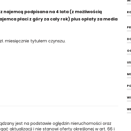
IN
 najemcą podpisana na 4 lata (z możliwością
RO
ajemca płaci z góry za cały rok) plus opłaty za media
PR
D
 zł. miesięcznie tytułem czynszu.
O
US
MO
PO
W
WE
ządzany jest na podstawie oględzin nieruchomości oraz
ć aktualizacji i nie stanowi oferty określonej w art. 66 i