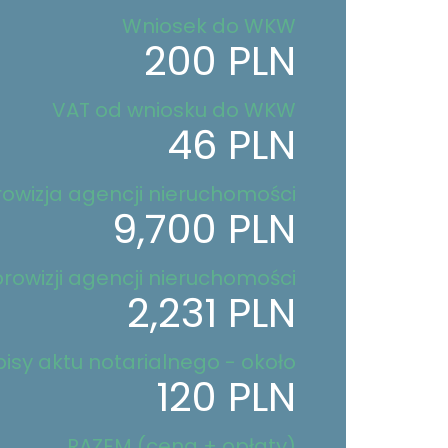
Wniosek do WKW
200 PLN
VAT od wniosku do WKW
46 PLN
rowizja agencji nieruchomości
9,700 PLN
rowizji agencji nieruchomości
2,231 PLN
isy aktu notarialnego - około
120 PLN
RAZEM (cena + opłaty)