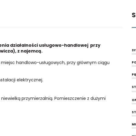
S
enia działalności usługowo-handlowej przy
wicza), z najemcą.
SY
nych miejsc handlowo-usługowych, przy głównym ciągu
PO
PI
talacji elektrycznej.
S
 niewielką przymierzalnią. Pomieszczenie z dużymi
OP
ST
MI