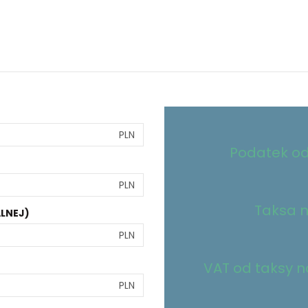
PLN
Podatek od
PLN
Taksa n
LNEJ)
PLN
VAT od taksy no
PLN