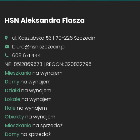
HSN Aleksandra Flasza
ul. Kaszubska 53 | 70-226 Szczecin
biuro@hsn.szczecin.pl
608 671 444
NIP: 8512869573 | REGON: 320832796
Mieszkania
na wynajem
Domy
na wynajem
Działki
na wynajem
Lokale
na wynajem
Hale
na wynajem
Obiekty
na wynajem
Mieszkania
na sprzedaż
Domy
na sprzedaż