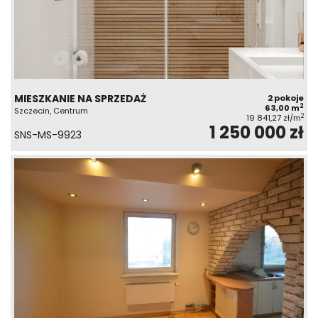
MIESZKANIE NA SPRZEDAŻ
2 pokoje
2
63,00 m
Szczecin, Centrum
2
19 841,27 zł/m
1 250 000 zł
SNS-MS-9923