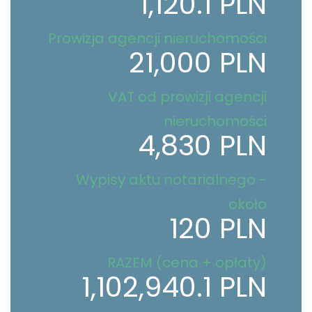
1,120.1 PLN
Prowizja agencji nieruchomości
21,000 PLN
VAT od prowizji agencji
nieruchomości
4,830 PLN
Wypisy aktu notarialnego -
około
120 PLN
RAZEM (cena + opłaty)
1,102,940.1 PLN