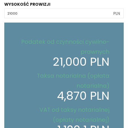
WYSOKOŚĆ PROWIZJI
PLN
Podatek od czynności cywilno-
prawnych
21,000 PLN
Taksa notarialna (opłata
notarialna)
4,870 PLN
VAT od taksy notarialnej
(opłaty notarialnej)