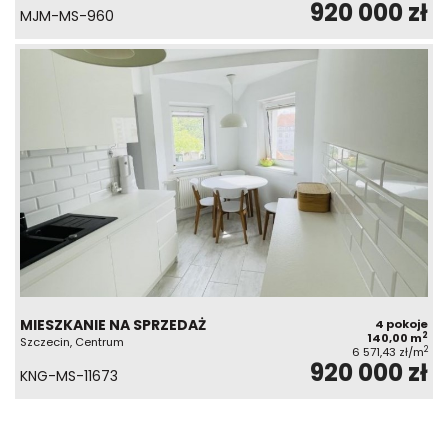
920 000 zł
MJM-MS-960
MIESZKANIE NA SPRZEDAŻ
4 pokoje
2
140,00 m
Szczecin, Centrum
2
6 571,43 zł/m
920 000 zł
KNG-MS-11673