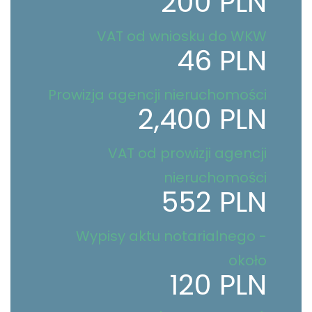
200 PLN
VAT od wniosku do WKW
46 PLN
Prowizja agencji nieruchomości
2,400 PLN
VAT od prowizji agencji
nieruchomości
552 PLN
Wypisy aktu notarialnego -
około
120 PLN