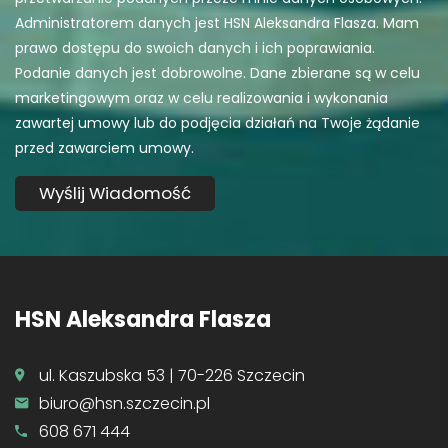
Administratorem danych jest HSN Aleksandra Flasza. Mam
prawo dostępu do swoich danych i ich poprawiania.
Podanie danych jest dobrowolne. Dane zbierane są w celu
marketingowym oraz w celu realizowania i wykonania
zawartej umowy lub do podjęcia działań na Twoje żądanie
przed zawarciem umowy.
HSN Aleksandra Flasza
ul. Kaszubska 53 | 70-226 Szczecin
biuro@hsn.szczecin.pl
608 671 444