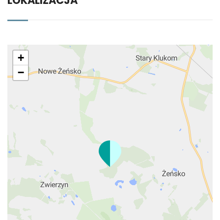
LOKALIZACJA
+
−