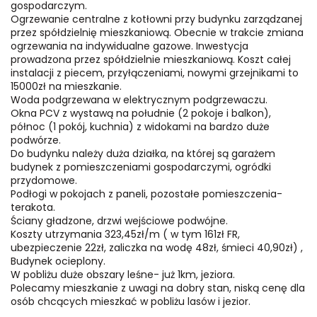
gospodarczym.
Ogrzewanie centralne z kotłowni przy budynku zarządzanej
przez spółdzielnię mieszkaniową. Obecnie w trakcie zmiana
ogrzewania na indywidualne gazowe. Inwestycja
prowadzona przez spółdzielnie mieszkaniową. Koszt całej
instalacji z piecem, przyłączeniami, nowymi grzejnikami to
15000zł na mieszkanie.
Woda podgrzewana w elektrycznym podgrzewaczu.
Okna PCV z wystawą na południe (2 pokoje i balkon),
północ (1 pokój, kuchnia) z widokami na bardzo duże
podwórze.
Do budynku należy duża działka, na której są garażem
budynek z pomieszczeniami gospodarczymi, ogródki
przydomowe.
Podłogi w pokojach z paneli, pozostałe pomieszczenia-
terakota.
Ściany gładzone, drzwi wejściowe podwójne.
Koszty utrzymania 323,45zł/m ( w tym 161zł FR,
ubezpieczenie 22zł, zaliczka na wodę 48zł, śmieci 40,90zł) ,
Budynek ocieplony.
W pobliżu duże obszary leśne- już 1km, jeziora.
Polecamy mieszkanie z uwagi na dobry stan, niską cenę dla
osób chcących mieszkać w pobliżu lasów i jezior.