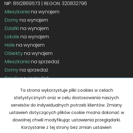
NIP: 8512869573 | REGON: 320832796
Mieszkania
na wynajem
Domy
na wynajem
Działki
na wynajem
Lokale
na wynajem
Hale
na wynajem
Obiekty
na wynajem
Mieszkania
na sprzedaż
Domy
na sprzedaż
Działki
na sprzedaż
Lokale
na sprzedaż
Ta strona wykorzystuje pliki cookies w celach
Hale
na sprzedaż
statystycznych oraz w celu dostosowania naszych
Obiekty
na sprzedaż
serwisów do indywidualnych potrzeb klientów. Zmiany
ustawień dotyczących plików cookie można dokonać w
Strona główna
Home staging
Kontakt
Notatnik
dowolnej chwili modyfikując ustawienia przeglądarki.
Korzystanie z tej strony bez zmian ustawień