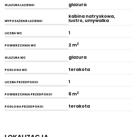
glazura
GLAZURA ŁAZIENKI
kabina natryskowa,
lustro, umywalka
WYPOSAŻENIE ŁAZIENKI
1
LICZBA WC
2
2 m
POWIERZCHNIA WC
glazura
GLAZURA WC
terakota
PODŁOGA WC
1
LICZBA PRZEDPOKOI
2
6 m
POWIERZCHNIA PRZEDPOKOI
terakota
PODŁOGA PRZEDPOKOI