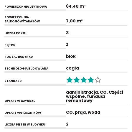
64,40 m²
POWIERZCHNIA UŻYTKOWA
POWIERZCHNIA
7,00 m²
BALKONÓW/TARASÓW
3
LICZBA POKOI
2
PIĘTRO
blok
RODZAJ BUDYNKU
cegła
TECHNOLOGIA BUDOWLANA
STANDARD
administracja, CO, Części
wspólne, fundusz
remontowy
OPŁATY W CZYNSZU
CO, prąd, woda
OPŁATY WG LICZNIKÓW
2
LICZBA PIĘTER W BUDYNKU