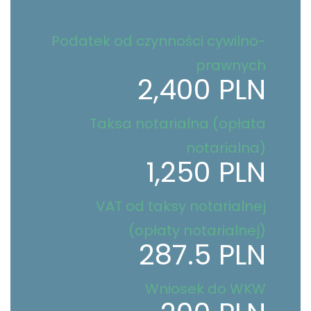
Podatek od czynności cywilno-
prawnych
2,400 PLN
Taksa notarialna (opłata
notarialna)
1,250 PLN
VAT od taksy notarialnej
(opłaty notarialnej)
287.5 PLN
Wniosek do WKW