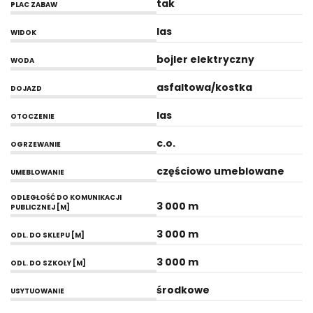
tak
PLAC ZABAW
las
WIDOK
bojler elektryczny
WODA
asfaltowa/kostka
DOJAZD
las
OTOCZENIE
c.o.
OGRZEWANIE
częściowo umeblowane
UMEBLOWANIE
ODLEGŁOŚĆ DO KOMUNIKACJI
3 000 m
PUBLICZNEJ [M]
3 000 m
ODL. DO SKLEPU [M]
3 000 m
ODL. DO SZKOŁY [M]
środkowe
USYTUOWANIE