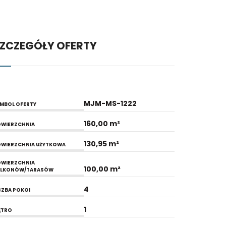
ZCZEGÓŁY OFERTY
MJM-MS-1222
MBOL OFERTY
160,00 m²
WIERZCHNIA
130,95 m²
WIERZCHNIA UŻYTKOWA
WIERZCHNIA
100,00 m²
ALKONÓW/TARASÓW
4
CZBA POKOI
1
ĘTRO