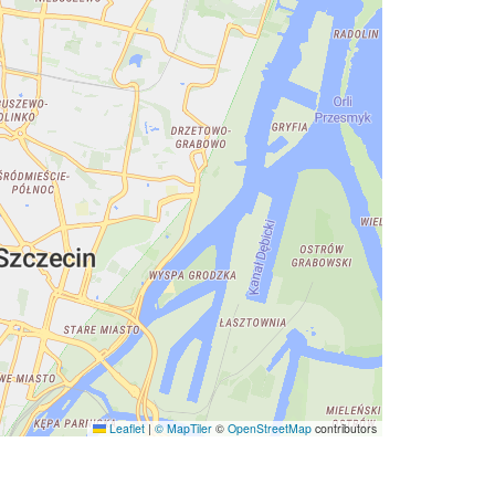
Leaflet
|
© MapTiler
©
OpenStreetMap
contributors