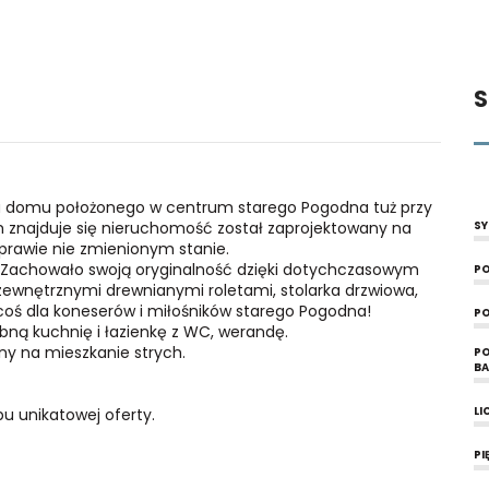
S
a domu położonego w centrum starego Pogodna tuż przy
m znajduje się nieruchomość został zaprojektowany na
SY
 prawie nie zmienionym stanie.
li. Zachowało swoją oryginalność dzięki dotychczasowym
PO
zewnętrznymi drewnianymi roletami, stolarka drzwiowa,
oś dla koneserów i miłośników starego Pogodna!
PO
ną kuchnię i łazienkę z WC, werandę.
y na mieszkanie strych.
PO
B
pu unikatowej oferty.
LI
PI