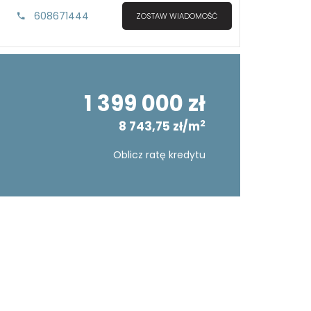
608671444
ZOSTAW WIADOMOŚĆ
1 399 000 zł
2
8 743,75 zł/m
Oblicz ratę kredytu