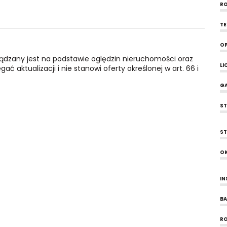
RO
T
OP
ządzany jest na podstawie oględzin nieruchomości oraz
LI
ć aktualizacji i nie stanowi oferty określonej w art. 66 i
G
ST
ST
O
IN
B
R