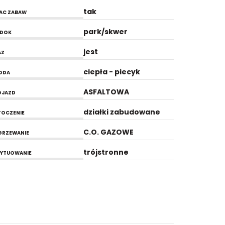
tak
AC ZABAW
park/skwer
IDOK
jest
AZ
ciepła - piecyk
ODA
ASFALTOWA
OJAZD
działki zabudowane
OCZENIE
C.O. GAZOWE
GRZEWANIE
trójstronne
YTUOWANIE