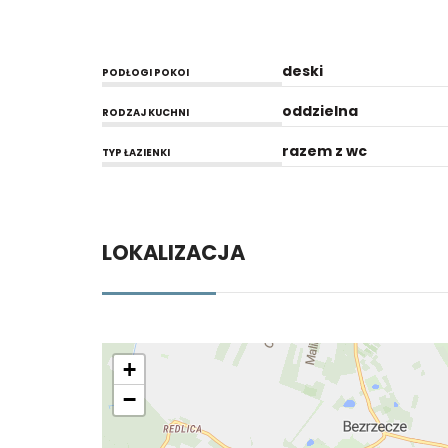
deski
PODŁOGI POKOI
oddzielna
RODZAJ KUCHNI
razem z wc
TYP ŁAZIENKI
LOKALIZACJA
+
−