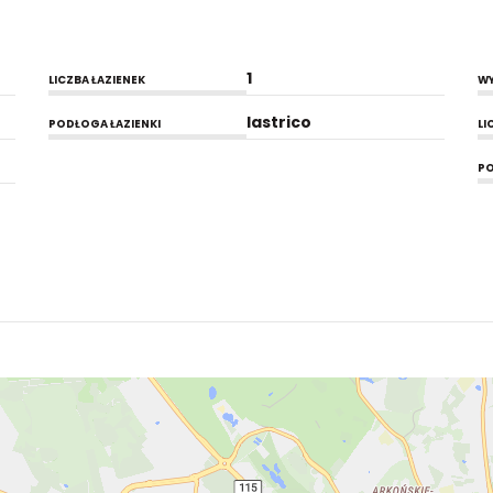
1
LICZBA ŁAZIENEK
WY
lastrico
PODŁOGA ŁAZIENKI
LI
PO