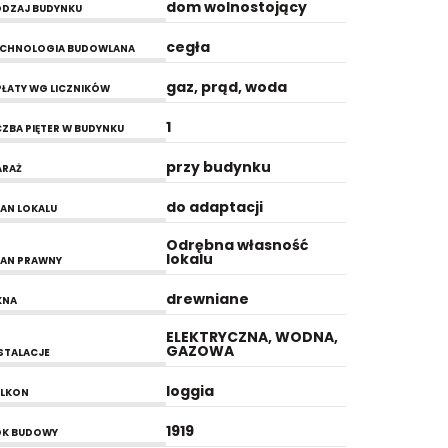
dom wolnostojący
DZAJ BUDYNKU
cegła
ECHNOLOGIA BUDOWLANA
gaz, prąd, woda
ŁATY WG LICZNIKÓW
1
CZBA PIĘTER W BUDYNKU
przy budynku
ARAŻ
do adaptacji
AN LOKALU
Odrębna własność
lokalu
AN PRAWNY
drewniane
KNA
ELEKTRYCZNA, WODNA,
GAZOWA
STALACJE
loggia
ALKON
1919
OK BUDOWY