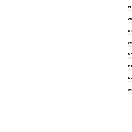
PL
W
G
W
D
OT
O
US