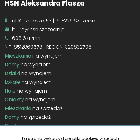
HSN Aleksandra Flasza
ul. Kaszubska 53 | 70-226 Szczecin
biuro@hsn.szczecin.pl
608 671 444
NIP: 8512869573 | REGON: 320832796
Mieszkania
na wynajem
Domy
na wynajem
Działki
na wynajem
Lokale
na wynajem
Hale
na wynajem
Obiekty
na wynajem
Mieszkania
na sprzedaż
Domy
na sprzedaż
Działki
na sprzedaż
Lokale
na sprzedaż
Ta strona wykorzystuje pliki cookies w celach