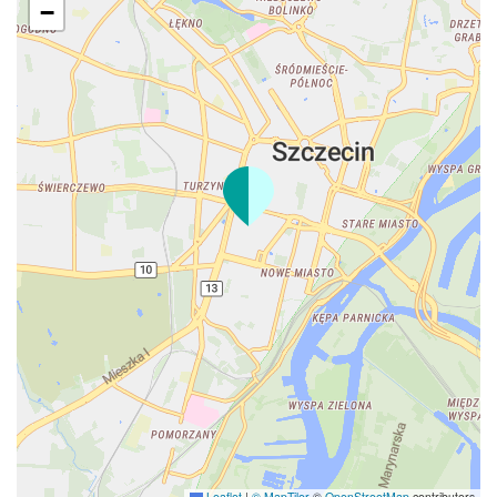
−
Leaflet
|
© MapTiler
©
OpenStreetMap
contributors