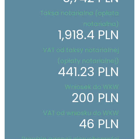
Taksa notarialna (opłata
notarialna)
1,918.4 PLN
VAT od taksy notarialnej
(opłaty notarialnej)
441.23 PLN
Wniosek do WKW
200 PLN
VAT od wniosku do WKW
46 PLN
Prowizja agencji nieruchomości