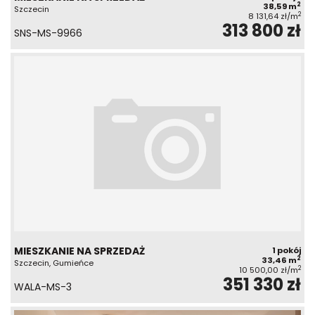
2
38,59 m
Szczecin
2
8 131,64 zł/m
313 800 zł
SNS-MS-9966
MIESZKANIE NA SPRZEDAŻ
1 pokój
2
33,46 m
Szczecin, Gumieńce
2
10 500,00 zł/m
351 330 zł
WALA-MS-3