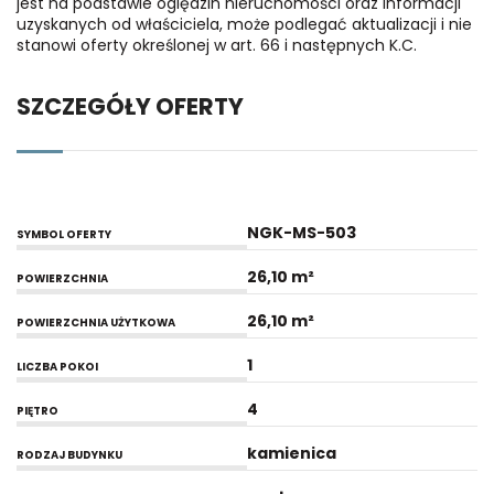
jest na podstawie oględzin nieruchomości oraz informacji
uzyskanych od właściciela, może podlegać aktualizacji i nie
stanowi oferty określonej w art. 66 i następnych K.C.
SZCZEGÓŁY OFERTY
NGK-MS-503
SYMBOL OFERTY
26,10 m²
POWIERZCHNIA
26,10 m²
POWIERZCHNIA UŻYTKOWA
1
LICZBA POKOI
4
PIĘTRO
kamienica
RODZAJ BUDYNKU