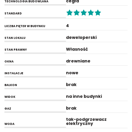
cegła
TECHNOLOGIA BUDOWLANA
STANDARD
4
LICZBA PIĘTER W BUDYNKU
deweloperski
STAN LOKALU
Własność
STAN PRAWNY
drewniane
OKNA
nowe
INSTALACJE
brak
BALKON
na inne budynki
WIDOK
brak
GAZ
tak-podgrzewacz
elektryczny
WODA