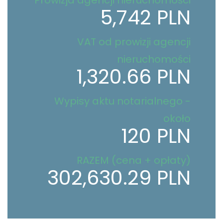
5,742 PLN
VAT od prowizji agencji
nieruchomości
1,320.66 PLN
Wypisy aktu notarialnego -
około
120 PLN
RAZEM (cena + opłaty)
302,630.29 PLN