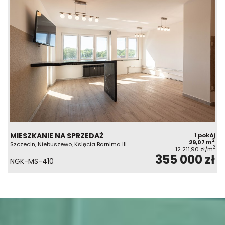
MIESZKANIE NA SPRZEDAŻ
1 pokój
2
29,07 m
Szczecin, Niebuszewo, Księcia Barnima III…
2
12 211,90 zł/m
355 000 zł
NGK-MS-410