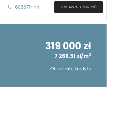
608671444
ZOSTAW WIADOMOŚĆ
319 000 zł
2
7 266,51 zł/m
Oblicz ratę kredytu