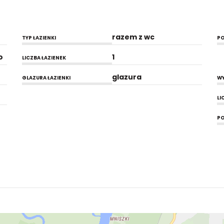
razem z wc
TYP ŁAZIENKI
PO
o
1
LICZBA ŁAZIENEK
glazura
GLAZURA ŁAZIENKI
WY
LI
PO