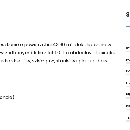
S
szkanie o powierzchni 43,90 m², zlokalizowane w
SY
 zadbanym bloku z lat 90. Lokal idealny dla singla,
lisko sklepów, szkół, przystanków i placu zabaw.
PO
PO
LI
PI
oncie),
RO
T