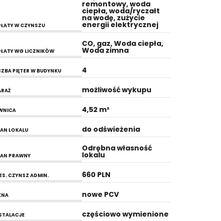
remontowy, woda
ciepła, woda/ryczałt
na wodę, zużycie
energii elektrycznej
ŁATY W CZYNSZU
CO, gaz, Woda ciepła,
Woda zimna
ŁATY WG LICZNIKÓW
4
CZBA PIĘTER W BUDYNKU
możliwość wykupu
ARAŻ
4,52 m²
WNICA
do odświeżenia
AN LOKALU
Odrębna własność
lokalu
AN PRAWNY
660 PLN
ES. CZYNSZ ADMIN.
nowe PCV
KNA
częściowo wymienione
STALACJE