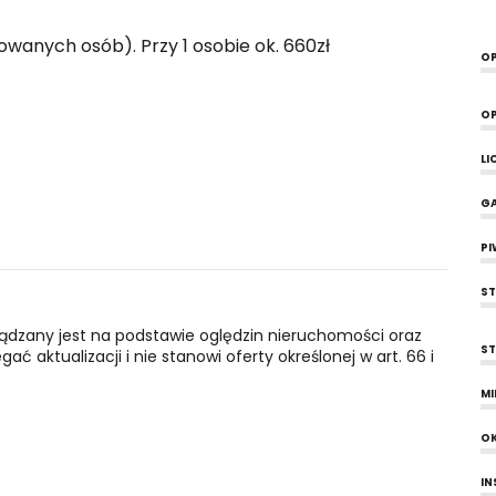
owanych osób). Przy 1 osobie ok. 660zł
OP
OP
LI
G
PI
ST
ządzany jest na podstawie oględzin nieruchomości oraz
ST
ć aktualizacji i nie stanowi oferty określonej w art. 66 i
MI
O
IN