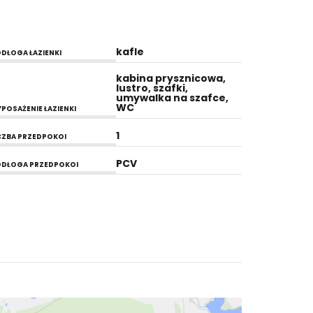
kafle
DŁOGA ŁAZIENKI
kabina prysznicowa,
lustro, szafki,
umywalka na szafce,
WC
POSAŻENIE ŁAZIENKI
1
CZBA PRZEDPOKOI
PCV
DŁOGA PRZEDPOKOI