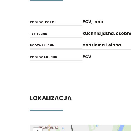
PCV, inne
PODŁOGI POKOI
kuchnia jasna, osobn
TYP KUCHNI
oddzielna i widna
RODZAJ KUCHNI
PCV
PODŁOGA KUCHNI
LOKALIZACJA