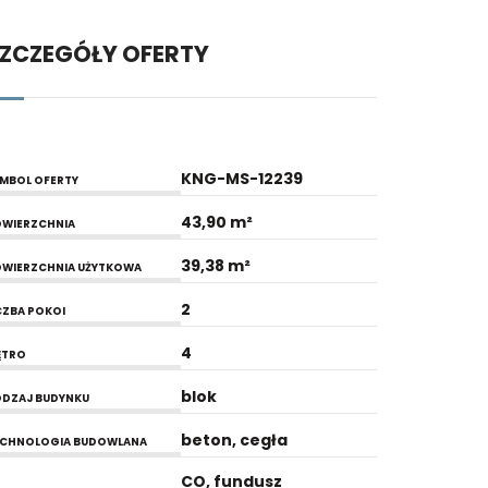
ZCZEGÓŁY OFERTY
KNG-MS-12239
MBOL OFERTY
43,90 m²
WIERZCHNIA
39,38 m²
WIERZCHNIA UŻYTKOWA
2
CZBA POKOI
4
ĘTRO
blok
DZAJ BUDYNKU
beton, cegła
ECHNOLOGIA BUDOWLANA
CO, fundusz