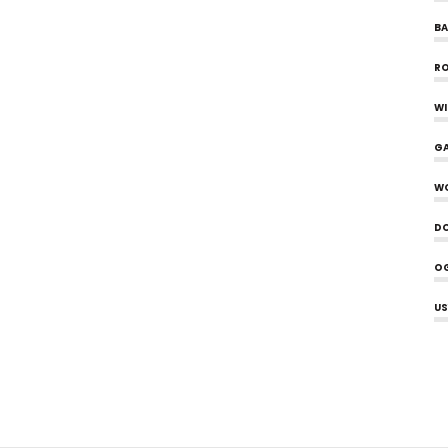
B
R
W
G
W
D
O
US