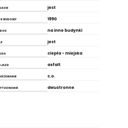
jest
ALKON
1990
OK BUDOWY
na inne budynki
IDOK
jest
AZ
ciepła - miejska
ODA
asfalt
OJAZD
c.o.
GRZEWANIE
dwustronne
YTUOWANIE