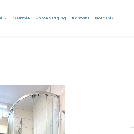
ij
O Firmie
Home Staging
Kontakt
Notatnik