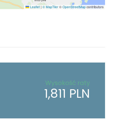
Leaflet
|
© MapTiler
©
OpenStreetMap
contributors
Wysokość raty
1,811 PLN