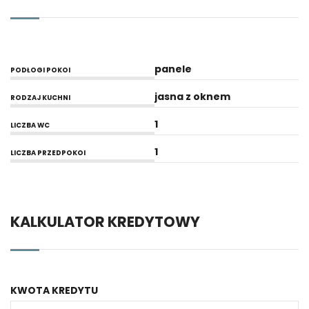
panele
PODŁOGI POKOI
jasna z oknem
RODZAJ KUCHNI
1
LICZBA WC
1
LICZBA PRZEDPOKOI
KALKULATOR KREDYTOWY
KWOTA KREDYTU