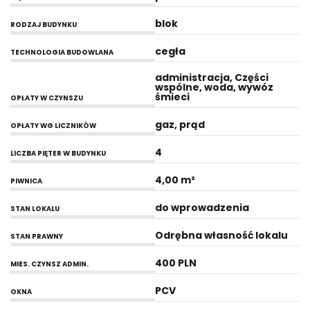
blok
RODZAJ BUDYNKU
cegła
TECHNOLOGIA BUDOWLANA
administracja, Części
wspólne, woda, wywóz
śmieci
OPŁATY W CZYNSZU
gaz, prąd
OPŁATY WG LICZNIKÓW
4
LICZBA PIĘTER W BUDYNKU
4,00 m²
PIWNICA
do wprowadzenia
STAN LOKALU
Odrębna własność lokalu
STAN PRAWNY
400 PLN
MIES. CZYNSZ ADMIN.
PCV
OKNA