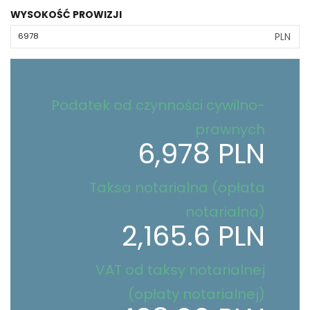
WYSOKOŚĆ PROWIZJI
PLN
Podatek od czynności cywilno-
prawnych
6,978 PLN
Taksa notarialna (opłata
notarialna)
2,165.6 PLN
VAT od taksy notarialnej
(opłaty notarialnej)