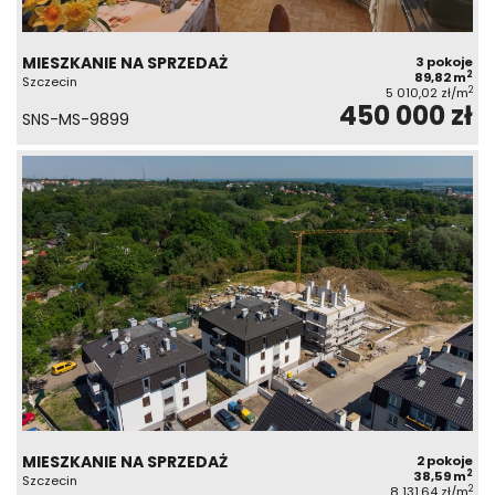
MIESZKANIE NA SPRZEDAŻ
3 pokoje
2
89,82 m
Szczecin
2
5 010,02 zł/m
450 000 zł
SNS-MS-9899
MIESZKANIE NA SPRZEDAŻ
2 pokoje
2
38,59 m
Szczecin
2
8 131,64 zł/m