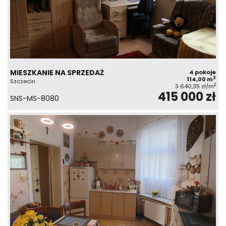
MIESZKANIE NA SPRZEDAŻ
4 pokoje
2
114,00 m
Szczecin
2
3 640,35 zł/m
415 000 zł
SNS-MS-8080