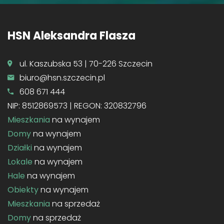
HSN Aleksandra Flasza
ul. Kaszubska 53 | 70-226 Szczecin
biuro@hsn.szczecin.pl
608 671 444
NIP: 8512869573 | REGON: 320832796
Mieszkania
na wynajem
Domy
na wynajem
Działki
na wynajem
Lokale
na wynajem
Hale
na wynajem
Obiekty
na wynajem
Mieszkania
na sprzedaż
Domy
na sprzedaż