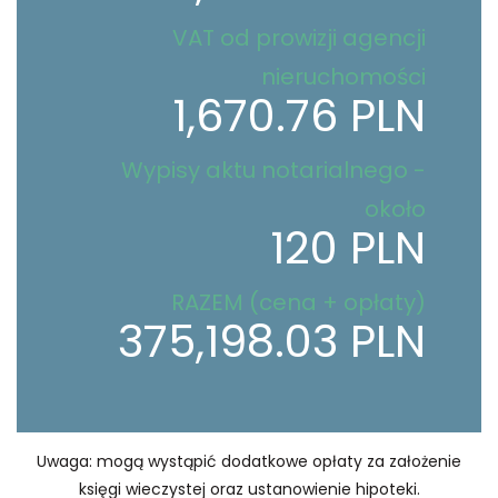
VAT od prowizji agencji
nieruchomości
1,670.76 PLN
Wypisy aktu notarialnego -
około
120 PLN
RAZEM (cena + opłaty)
375,198.03 PLN
Uwaga: mogą wystąpić dodatkowe opłaty za założenie
księgi wieczystej oraz ustanowienie hipoteki.