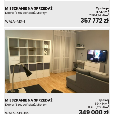
MIESZKANIE NA SPRZEDAŻ
2 pokoje
2
47,17 m
Dobra (Szczecińska), Mierzyn
2
7 584,74 zł/m
357 772 zł
WALA-MS-1
MIESZKANIE NA SPRZEDAŻ
1 pokój
2
30,40 m
Dobra (Szczecińska), Mierzyn
2
11 480,26 zł/m
349 000 zł
WALA-MS-195