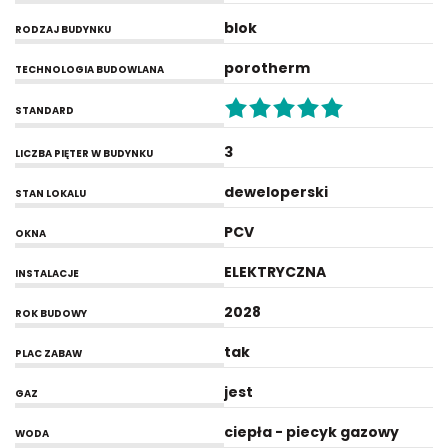
blok
RODZAJ BUDYNKU
porotherm
TECHNOLOGIA BUDOWLANA
STANDARD
3
LICZBA PIĘTER W BUDYNKU
deweloperski
STAN LOKALU
PCV
OKNA
ELEKTRYCZNA
INSTALACJE
2028
ROK BUDOWY
tak
PLAC ZABAW
jest
GAZ
ciepła - piecyk gazowy
WODA