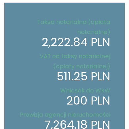
Taksa notarialna (opłata
notarialna)
2,222.84 PLN
VAT od taksy notarialnej
(opłaty notarialnej)
511.25 PLN
Wniosek do WKW
200 PLN
Prowizja agencji nieruchomości
7,264.18 PLN