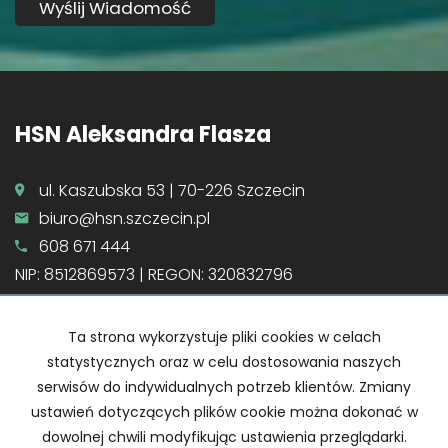
HSN Aleksandra Flasza
ul. Kaszubska 53 | 70-226 Szczecin
biuro@hsn.szczecin.pl
608 671 444
NIP: 8512869573 | REGON: 320832796
Mieszkania
na wynajem
Domy
na wynajem
Ta strona wykorzystuje pliki cookies w celach
Działki
na wynajem
statystycznych oraz w celu dostosowania naszych
Lokale
na wynajem
serwisów do indywidualnych potrzeb klientów. Zmiany
ustawień dotyczących plików cookie można dokonać w
Hale
na wynajem
dowolnej chwili modyfikując ustawienia przeglądarki.
Obiekty
na wynajem