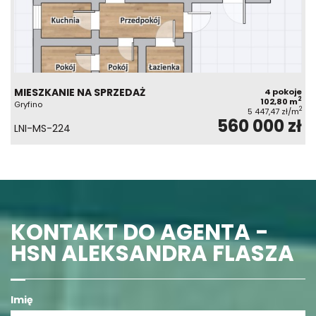
MIESZKANIE NA SPRZEDAŻ
4 pokoje
2
102,80 m
Gryfino
2
5 447,47 zł/m
560 000 zł
LNI-MS-224
KONTAKT DO AGENTA -
HSN ALEKSANDRA FLASZA
Imię