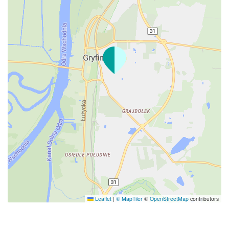
Leaflet
|
© MapTiler
©
OpenStreetMap
contributors