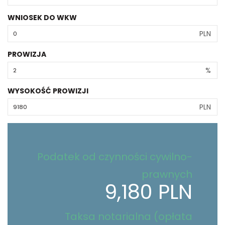
WNIOSEK DO WKW
PLN
PROWIZJA
%
WYSOKOŚĆ PROWIZJI
PLN
Podatek od czynności cywilno-
prawnych
9,180 PLN
Taksa notarialna (opłata