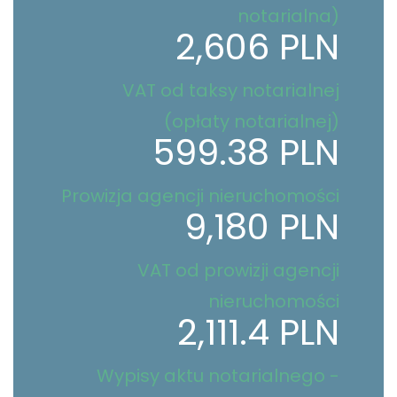
notarialna)
2,606 PLN
VAT od taksy notarialnej
(opłaty notarialnej)
599.38 PLN
Prowizja agencji nieruchomości
9,180 PLN
VAT od prowizji agencji
nieruchomości
2,111.4 PLN
Wypisy aktu notarialnego -