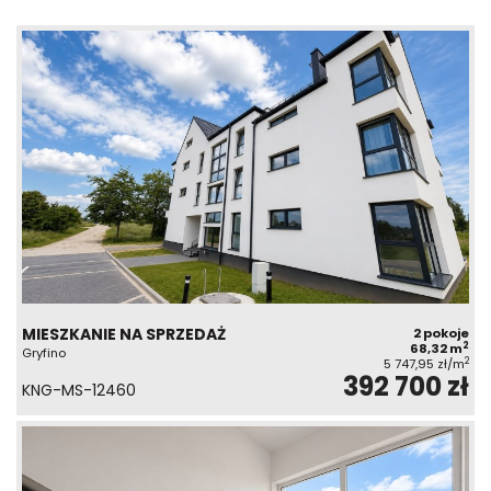
MIESZKANIE NA SPRZEDAŻ
2 pokoje
2
68,32 m
Gryfino
2
5 747,95 zł/m
392 700 zł
KNG-MS-12460