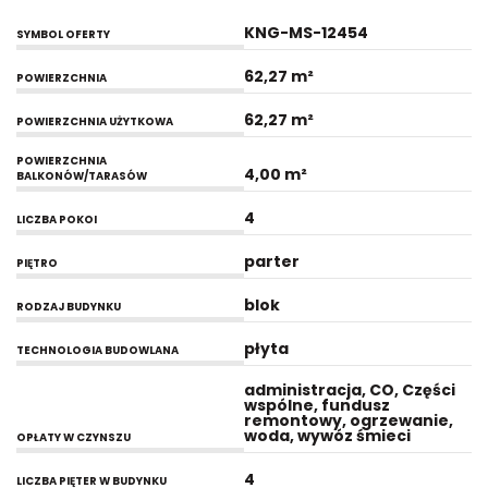
KNG-MS-12454
SYMBOL OFERTY
62,27 m²
POWIERZCHNIA
62,27 m²
POWIERZCHNIA UŻYTKOWA
POWIERZCHNIA
4,00 m²
BALKONÓW/TARASÓW
4
LICZBA POKOI
parter
PIĘTRO
blok
RODZAJ BUDYNKU
płyta
TECHNOLOGIA BUDOWLANA
administracja, CO, Części
wspólne, fundusz
remontowy, ogrzewanie,
woda, wywóz śmieci
OPŁATY W CZYNSZU
4
LICZBA PIĘTER W BUDYNKU