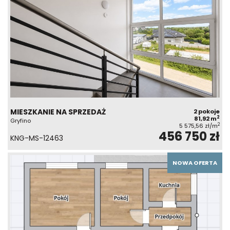
MIESZKANIE NA SPRZEDAŻ
2 pokoje
2
81,92 m
Gryfino
2
5 575,56 zł/m
456 750 zł
KNG-MS-12463
NOWA OFERTA