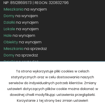
NIP: 8512869573 | REGON: 320832796
Mieszkania
na wynajem
Domy
na wynajem
Działki
na wynajem
Lokale
na wynajem
Hale
na wynajem
Obiekty
na wynajem
Mieszkania
na sprzedaż
Domy
na sprzedaż
Działki
na sprzedaż
Lokale
na sprzedaż
Ta strona wykorzystuje pliki cookies w celach
Hale
na sprzedaż
statystycznych oraz w celu dostosowania naszych
Obiekty
na sprzedaż
serwisów do indywidualnych potrzeb klientów. Zmiany
ustawień dotyczących plików cookie można dokonać w
Strona główna
Home staging
Kontakt
Notatnik
dowolnej chwili modyfikując ustawienia przeglądarki.
Korzystanie z tej strony bez zmian ustawień