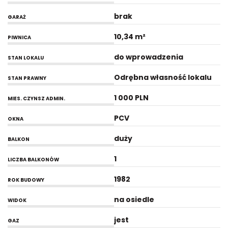
brak
GARAŻ
10,34 m²
PIWNICA
do wprowadzenia
STAN LOKALU
Odrębna własność lokalu
STAN PRAWNY
1 000 PLN
MIES. CZYNSZ ADMIN.
PCV
OKNA
duży
BALKON
1
LICZBA BALKONÓW
1982
ROK BUDOWY
na osiedle
WIDOK
jest
GAZ