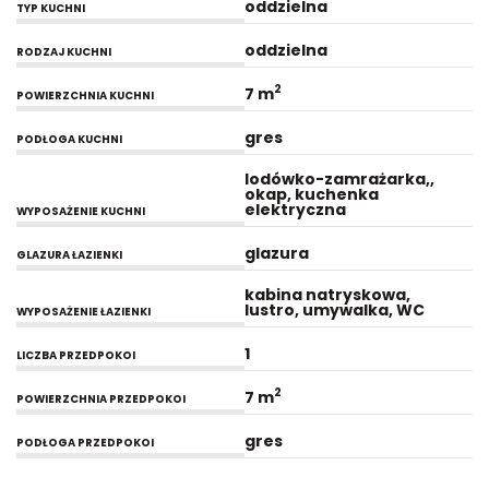
oddzielna
TYP KUCHNI
oddzielna
RODZAJ KUCHNI
2
7 m
POWIERZCHNIA KUCHNI
gres
PODŁOGA KUCHNI
lodówko-zamrażarka,,
okap, kuchenka
elektryczna
WYPOSAŻENIE KUCHNI
glazura
GLAZURA ŁAZIENKI
kabina natryskowa,
lustro, umywalka, WC
WYPOSAŻENIE ŁAZIENKI
1
LICZBA PRZEDPOKOI
2
7 m
POWIERZCHNIA PRZEDPOKOI
gres
PODŁOGA PRZEDPOKOI