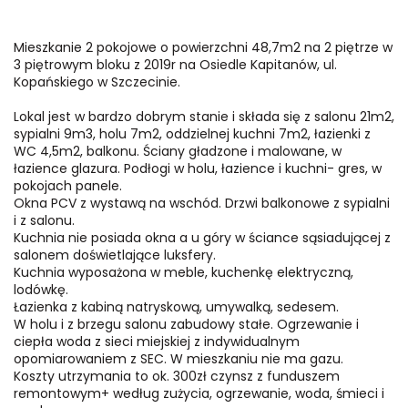
Mieszkanie 2 pokojowe o powierzchni 48,7m2 na 2 piętrze w
3 piętrowym bloku z 2019r na Osiedle Kapitanów, ul.
Kopańskiego w Szczecinie.
Lokal jest w bardzo dobrym stanie i składa się z salonu 21m2,
sypialni 9m3, holu 7m2, oddzielnej kuchni 7m2, łazienki z
WC 4,5m2, balkonu. Ściany gładzone i malowane, w
łazience glazura. Podłogi w holu, łazience i kuchni- gres, w
pokojach panele.
Okna PCV z wystawą na wschód. Drzwi balkonowe z sypialni
i z salonu.
Kuchnia nie posiada okna a u góry w ściance sąsiadującej z
salonem doświetlające luksfery.
Kuchnia wyposażona w meble, kuchenkę elektryczną,
lodówkę.
Łazienka z kabiną natryskową, umywalką, sedesem.
W holu i z brzegu salonu zabudowy stałe. Ogrzewanie i
ciepła woda z sieci miejskiej z indywidualnym
opomiarowaniem z SEC. W mieszkaniu nie ma gazu.
Koszty utrzymania to ok. 300zł czynsz z funduszem
remontowym+ według zużycia, ogrzewanie, woda, śmieci i