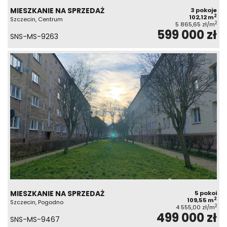
MIESZKANIE NA SPRZEDAŻ
3 pokoje
2
102,12 m
Szczecin, Centrum
2
5 865,65 zł/m
599 000 zł
SNS-MS-9263
MIESZKANIE NA SPRZEDAŻ
5 pokoi
2
109,55 m
Szczecin, Pogodno
2
4 555,00 zł/m
499 000 zł
SNS-MS-9467