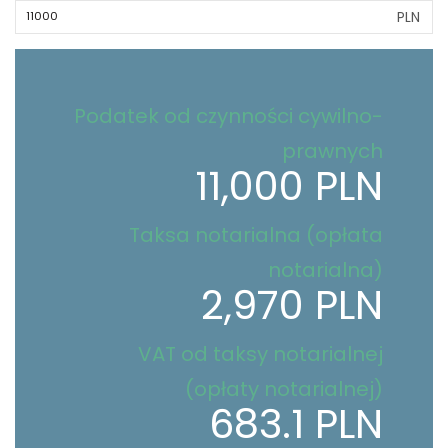
PLN
Podatek od czynności cywilno-
prawnych
11,000 PLN
Taksa notarialna (opłata
notarialna)
2,970 PLN
VAT od taksy notarialnej
(opłaty notarialnej)
683.1 PLN