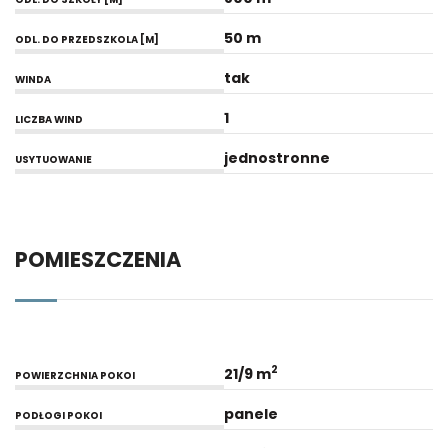
50 m
ODL. DO PRZEDSZKOLA [M]
tak
WINDA
1
LICZBA WIND
jednostronne
USYTUOWANIE
POMIESZCZENIA
2
21/9 m
POWIERZCHNIA POKOI
panele
PODŁOGI POKOI