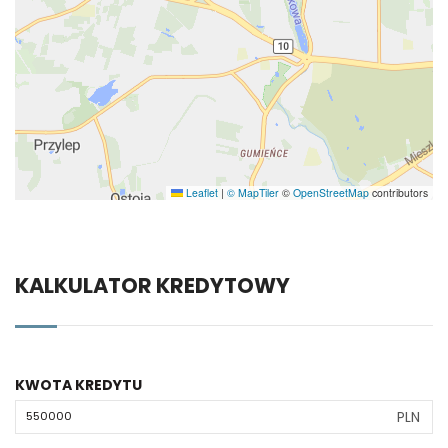
Leaflet
|
© MapTiler
©
OpenStreetMap
contributors
KALKULATOR KREDYTOWY
KWOTA KREDYTU
PLN