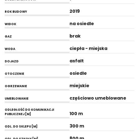
2019
ROK BUDOWY
na osiedle
WIDOK
brak
GAZ
ciepła - miejska
WODA
asfalt
DOJAZD
osiedle
OTOCZENIE
miejskie
OGRZEWANIE
częściowo umeblowane
UMEBLOWANIE
ODLEGŁOŚĆ DO KOMUNIKACJI
100 m
PUBLICZNEJ [M]
300 m
ODL. DO SKLEPU [M]
800 m
ODL. DO SZKOŁY [M]