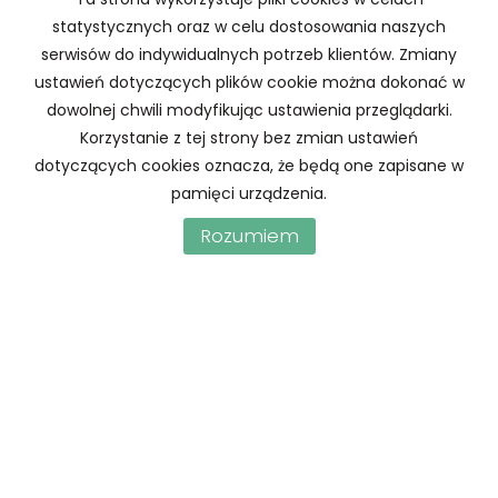
statystycznych oraz w celu dostosowania naszych
serwisów do indywidualnych potrzeb klientów. Zmiany
ustawień dotyczących plików cookie można dokonać w
dowolnej chwili modyfikując ustawienia przeglądarki.
Korzystanie z tej strony bez zmian ustawień
Treść informacji o RODO: Wyrażam zgodę na
dotyczących cookies oznacza, że będą one zapisane w
przetwarzanie podanych przeze mnie danych osobowych.
pamięci urządzenia.
Administratorem danych jest HSN Aleksandra Flasza. Mam
Rozumiem
prawo dostępu do swoich danych i ich poprawiania.
Podanie danych jest dobrowolne. Dane zbierane są w celu
marketingowym oraz w celu realizowania i wykonania
zawartej umowy lub do podjęcia działań na Twoje żądanie
przed zawarciem umowy.