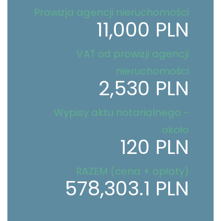
Prowizja agencji nieruchomości
11,000 PLN
VAT od prowizji agencji
nieruchomości
2,530 PLN
Wypisy aktu notarialnego -
około
120 PLN
RAZEM (cena + opłaty)
578,303.1 PLN