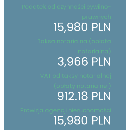
Podatek od czynności cywilno-
prawnych
15,980 PLN
Taksa notarialna (opłata
notarialna)
3,966 PLN
VAT od taksy notarialnej
(opłaty notarialnej)
912.18 PLN
Prowizja agencji nieruchomości
15,980 PLN