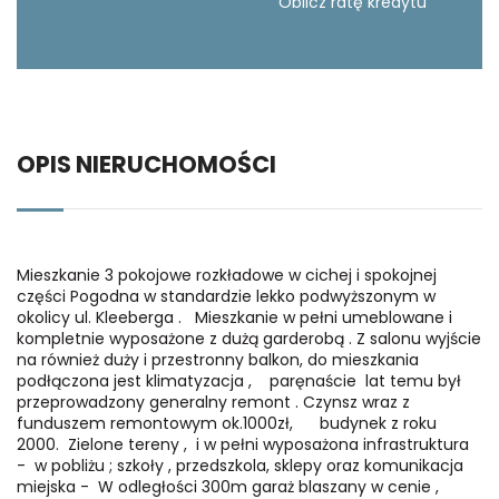
Oblicz ratę kredytu
OPIS NIERUCHOMOŚCI
Mieszkanie 3 pokojowe rozkładowe w cichej i spokojnej
części Pogodna w standardzie lekko podwyższonym w
okolicy ul. Kleeberga . Mieszkanie w pełni umeblowane i
kompletnie wyposażone z dużą garderobą . Z salonu wyjście
na również duży i przestronny balkon, do mieszkania
podłączona jest klimatyzacja , paręnaście lat temu był
przeprowadzony generalny remont . Czynsz wraz z
funduszem remontowym ok.1000zł, budynek z roku
2000. Zielone tereny , i w pełni wyposażona infrastruktura
- w pobliżu ; szkoły , przedszkola, sklepy oraz komunikacja
miejska - W odległości 300m garaż blaszany w cenie ,