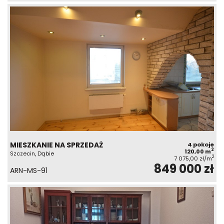
MIESZKANIE NA SPRZEDAŻ
4 pokoje
2
120,00 m
Szczecin, Dąbie
2
7 075,00 zł/m
849 000 zł
ARN-MS-91