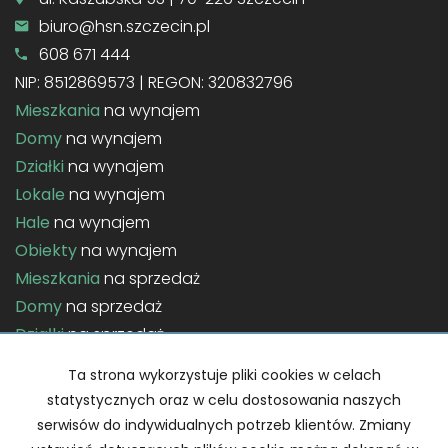
biuro@hsn.szczecin.pl
608 671 444
NIP: 8512869573 | REGON: 320832796
Mieszkania
na wynajem
Domy
na wynajem
Działki
na wynajem
Lokale
na wynajem
Hale
na wynajem
Obiekty
na wynajem
Mieszkania
na sprzedaż
Domy
na sprzedaż
Działki
na sprzedaż
Lokale
na sprzedaż
Ta strona wykorzystuje pliki cookies w celach
Hale
na sprzedaż
statystycznych oraz w celu dostosowania naszych
Obiekty
na sprzedaż
serwisów do indywidualnych potrzeb klientów. Zmiany