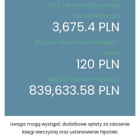
VAT od prowizji agencji
nieruchomości
3,675.4 PLN
Wypisy aktu notarialnego -
około
120 PLN
RAZEM (cena + opłaty)
839,633.58 PLN
Uwaga: mogą wystąpić dodatkowe opłaty za założenie
księgi wieczystej oraz ustanowienie hipoteki.