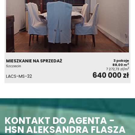
MIESZKANIE NA SPRZEDAŻ
3 pokoje
2
88,00 m
Szczecin
2
7 272,73 zł/m
640 000 zł
LACS-MS-32
KONTAKT DO AGENTA -
HSN ALEKSANDRA FLASZA