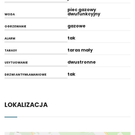
piec gazowy
dwufunkcyjny
WODA
gazowe
OGRZEWANIE
tak
ALARM
taras mały
TARASY
dwustronne
USYTUOWANIE
tak
DRZWI ANTYWŁAMANIOWE
LOKALIZACJA