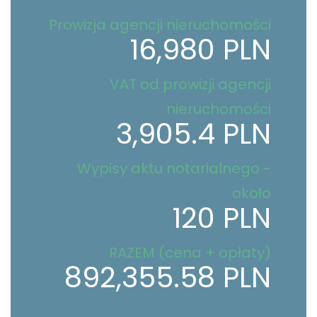
Prowizja agencji nieruchomości
16,980 PLN
VAT od prowizji agencji
nieruchomości
3,905.4 PLN
Wypisy aktu notarialnego -
około
120 PLN
RAZEM (cena + opłaty)
892,355.58 PLN