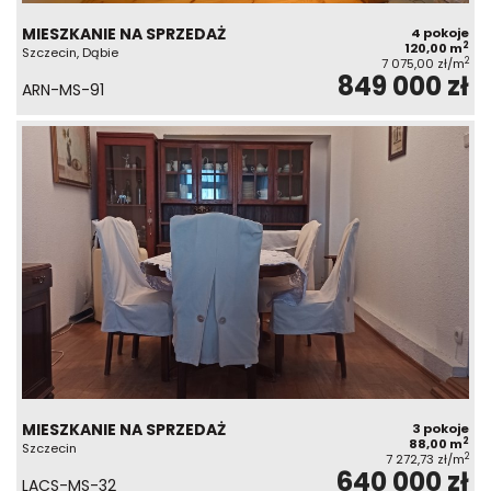
MIESZKANIE NA SPRZEDAŻ
4 pokoje
2
120,00 m
Szczecin, Dąbie
2
7 075,00 zł/m
849 000 zł
ARN-MS-91
MIESZKANIE NA SPRZEDAŻ
3 pokoje
2
88,00 m
Szczecin
2
7 272,73 zł/m
640 000 zł
LACS-MS-32