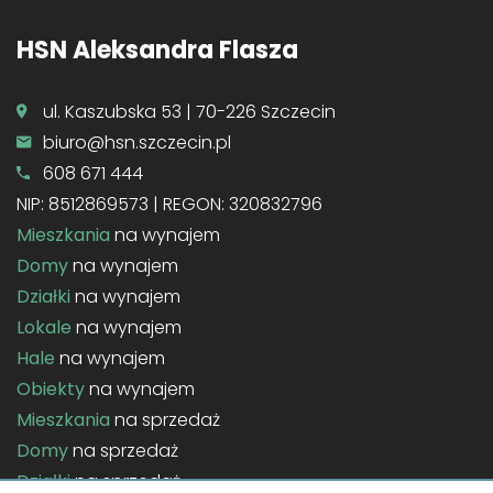
HSN Aleksandra Flasza
ul. Kaszubska 53 | 70-226 Szczecin
biuro@hsn.szczecin.pl
608 671 444
NIP: 8512869573 | REGON: 320832796
Mieszkania
na wynajem
Domy
na wynajem
Działki
na wynajem
Lokale
na wynajem
Hale
na wynajem
Obiekty
na wynajem
Mieszkania
na sprzedaż
Domy
na sprzedaż
Działki
na sprzedaż