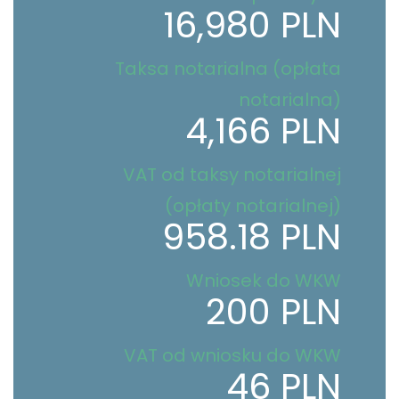
16,980 PLN
Taksa notarialna (opłata
notarialna)
4,166 PLN
VAT od taksy notarialnej
(opłaty notarialnej)
958.18 PLN
Wniosek do WKW
200 PLN
VAT od wniosku do WKW
46 PLN