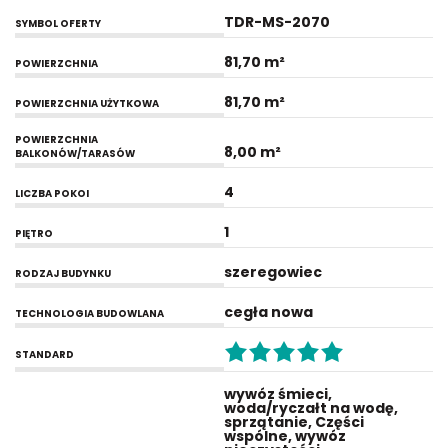
TDR-MS-2070
SYMBOL OFERTY
81,70 m²
POWIERZCHNIA
81,70 m²
POWIERZCHNIA UŻYTKOWA
POWIERZCHNIA
8,00 m²
BALKONÓW/TARASÓW
4
LICZBA POKOI
1
PIĘTRO
szeregowiec
RODZAJ BUDYNKU
cegła nowa
TECHNOLOGIA BUDOWLANA
STANDARD
wywóz śmieci,
woda/ryczałt na wodę,
sprzątanie, Części
wspólne, wywóz