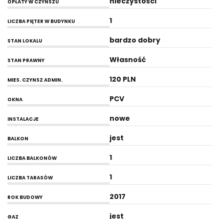
nieczystości
OPŁATY W CZYNSZU
1
LICZBA PIĘTER W BUDYNKU
bardzo dobry
STAN LOKALU
Własność
STAN PRAWNY
120 PLN
MIES. CZYNSZ ADMIN.
PCV
OKNA
nowe
INSTALACJE
jest
BALKON
1
LICZBA BALKONÓW
1
LICZBA TARASÓW
2017
ROK BUDOWY
jest
GAZ