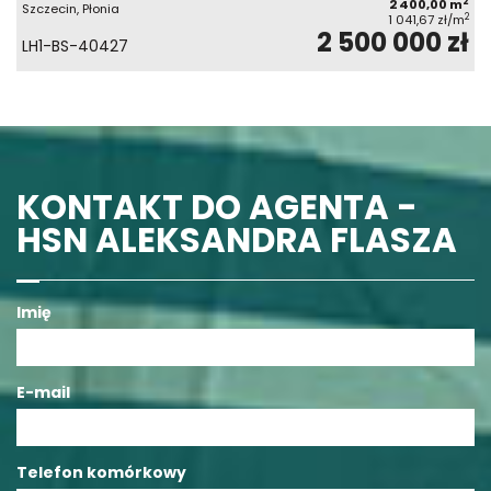
2
2 400,00 m
Szczecin, Płonia
2
1 041,67 zł/m
2 500 000 zł
LH1-BS-40427
KONTAKT DO AGENTA -
HSN ALEKSANDRA FLASZA
Imię
E-mail
Telefon komórkowy