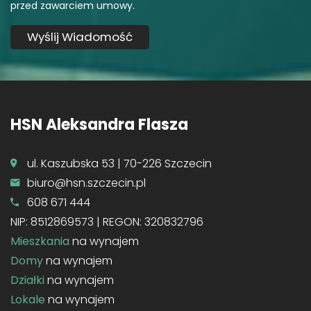
przed zawarciem umowy.
HSN Aleksandra Flasza
ul. Kaszubska 53 | 70-226 Szczecin
biuro@hsn.szczecin.pl
608 671 444
NIP: 8512869573 | REGON: 320832796
Mieszkania
na wynajem
Domy
na wynajem
Działki
na wynajem
Lokale
na wynajem