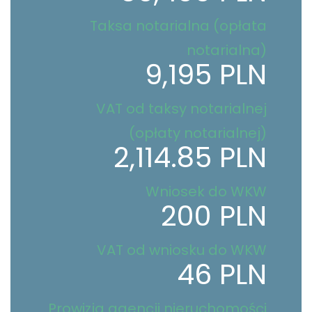
Taksa notarialna (opłata
notarialna)
9,195 PLN
VAT od taksy notarialnej
(opłaty notarialnej)
2,114.85 PLN
Wniosek do WKW
200 PLN
VAT od wniosku do WKW
46 PLN
Prowizja agencji nieruchomości