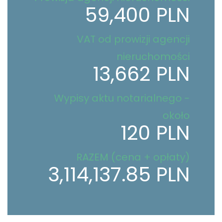
59,400 PLN
VAT od prowizji agencji
nieruchomości
13,662 PLN
Wypisy aktu notarialnego -
około
120 PLN
RAZEM (cena + opłaty)
3,114,137.85 PLN